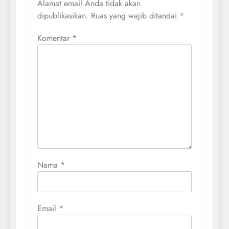
Alamat email Anda tidak akan
dipublikasikan.
Ruas yang wajib ditandai
*
Komentar
*
Nama
*
Email
*