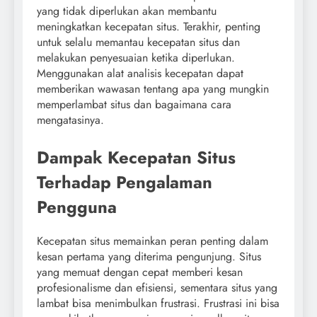
yang tidak diperlukan akan membantu
meningkatkan kecepatan situs. Terakhir, penting
untuk selalu memantau kecepatan situs dan
melakukan penyesuaian ketika diperlukan.
Menggunakan alat analisis kecepatan dapat
memberikan wawasan tentang apa yang mungkin
memperlambat situs dan bagaimana cara
mengatasinya.
Dampak Kecepatan Situs
Terhadap Pengalaman
Pengguna
Kecepatan situs memainkan peran penting dalam
kesan pertama yang diterima pengunjung. Situs
yang memuat dengan cepat memberi kesan
profesionalisme dan efisiensi, sementara situs yang
lambat bisa menimbulkan frustrasi. Frustrasi ini bisa