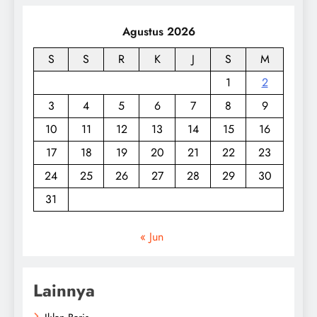
Agustus 2026
S
S
R
K
J
S
M
1
2
3
4
5
6
7
8
9
10
11
12
13
14
15
16
17
18
19
20
21
22
23
24
25
26
27
28
29
30
31
« Jun
Lainnya