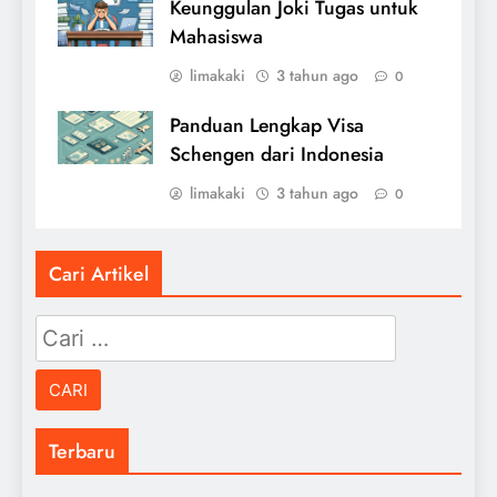
Keunggulan Joki Tugas untuk
Mahasiswa
limakaki
3 tahun ago
0
Panduan Lengkap Visa
Schengen dari Indonesia
limakaki
3 tahun ago
0
Cari Artikel
Cari
untuk:
Terbaru