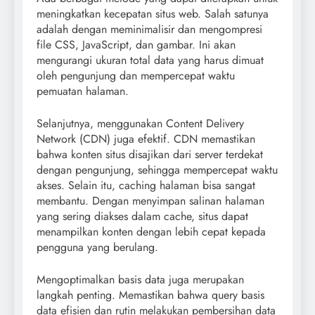
meningkatkan kecepatan situs web. Salah satunya
adalah dengan meminimalisir dan mengompresi
file CSS, JavaScript, dan gambar. Ini akan
mengurangi ukuran total data yang harus dimuat
oleh pengunjung dan mempercepat waktu
pemuatan halaman.
Selanjutnya, menggunakan Content Delivery
Network (CDN) juga efektif. CDN memastikan
bahwa konten situs disajikan dari server terdekat
dengan pengunjung, sehingga mempercepat waktu
akses. Selain itu, caching halaman bisa sangat
membantu. Dengan menyimpan salinan halaman
yang sering diakses dalam cache, situs dapat
menampilkan konten dengan lebih cepat kepada
pengguna yang berulang.
Mengoptimalkan basis data juga merupakan
langkah penting. Memastikan bahwa query basis
data efisien dan rutin melakukan pembersihan data