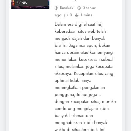
BISNIS
limakaki
3 tahun
ago
0
1 mins
Dalam era digital saat ini,
keberadaan situs web telah
menjadi wajah dari banyak
bisnis. Bagaimanapun, bukan
hanya desain atau konten yang
menentukan kesuksesan sebuah
situs, melainkan juga kecepatan
aksesnya. Kecepatan situs yang
optimal tidak hanya
meningkatkan pengalaman
pengguna, tetapi juga ...
dengan kecepatan situs, mereka
cenderung menjelajahi lebih
banyak halaman dan
menghabiskan lebih banyak
waktu di situs tersebut. Ini