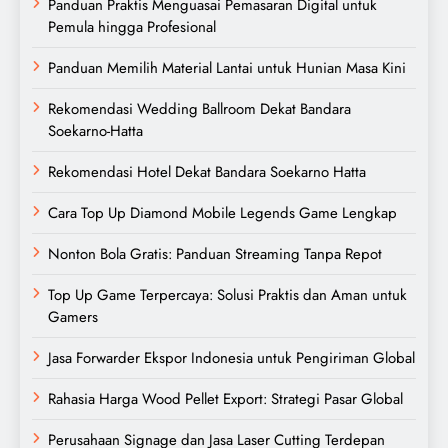
Panduan Praktis Menguasai Pemasaran Digital untuk
Pemula hingga Profesional
Panduan Memilih Material Lantai untuk Hunian Masa Kini
Rekomendasi Wedding Ballroom Dekat Bandara
Soekarno-Hatta
Rekomendasi Hotel Dekat Bandara Soekarno Hatta
Cara Top Up Diamond Mobile Legends Game Lengkap
Nonton Bola Gratis: Panduan Streaming Tanpa Repot
Top Up Game Terpercaya: Solusi Praktis dan Aman untuk
Gamers
Jasa Forwarder Ekspor Indonesia untuk Pengiriman Global
Rahasia Harga Wood Pellet Export: Strategi Pasar Global
Perusahaan Signage dan Jasa Laser Cutting Terdepan