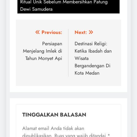
Ritual Unik Sebelum Membersihkan Patung
Dewi Samudera
Navigasi
Previous:
Next:
pos
Persiapan
Destinasi Religi:
Menjelang Imlek di
Ketika Ibadah dan
Tahun Monyet Api
Wisata
Bergandengan Di
Kota Medan
TINGGALKAN BALASAN
Alamat email Anda tidak akan
dipublikasikan.
Ruas yang wajib ditandai
*