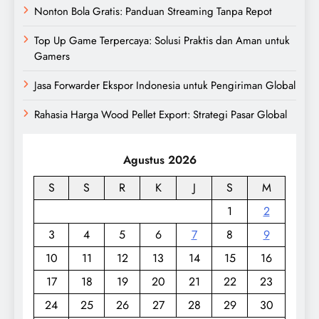
Nonton Bola Gratis: Panduan Streaming Tanpa Repot
Top Up Game Terpercaya: Solusi Praktis dan Aman untuk
Gamers
Jasa Forwarder Ekspor Indonesia untuk Pengiriman Global
Rahasia Harga Wood Pellet Export: Strategi Pasar Global
Agustus 2026
S
S
R
K
J
S
M
1
2
3
4
5
6
7
8
9
10
11
12
13
14
15
16
17
18
19
20
21
22
23
24
25
26
27
28
29
30