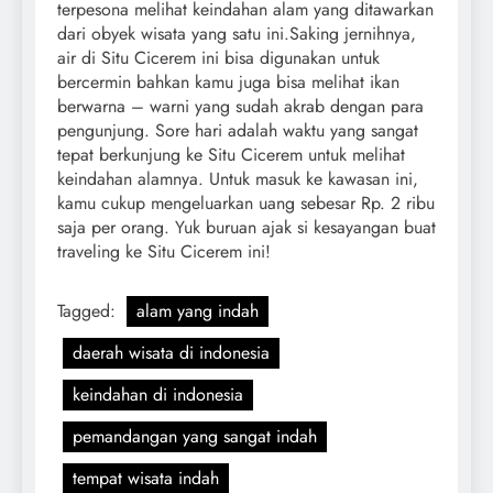
terpesona melihat keindahan alam yang ditawarkan
dari obyek wisata yang satu ini.Saking jernihnya,
air di Situ Cicerem ini bisa digunakan untuk
bercermin bahkan kamu juga bisa melihat ikan
berwarna – warni yang sudah akrab dengan para
pengunjung. Sore hari adalah waktu yang sangat
tepat berkunjung ke Situ Cicerem untuk melihat
keindahan alamnya. Untuk masuk ke kawasan ini,
kamu cukup mengeluarkan uang sebesar Rp. 2 ribu
saja per orang. Yuk buruan ajak si kesayangan buat
traveling ke Situ Cicerem ini!
Tagged:
alam yang indah
daerah wisata di indonesia
keindahan di indonesia
pemandangan yang sangat indah
tempat wisata indah