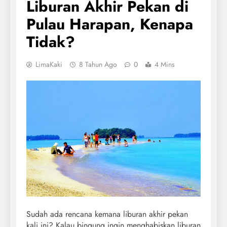
Liburan Akhir Pekan di
Pulau Harapan, Kenapa
Tidak?
LimaKaki
8 Tahun Ago
0
4 Mins
Sudah ada rencana kemana liburan akhir pekan
kali ini? Kalau bingung ingin menghabiskan liburan