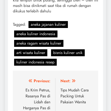
kita tempuh untuk pulang, sehingga oleh – oleh ini
masih bisa dinikmati saat tiba di rumah dengan
dikukus terlebih dahulu
Tagged:
aneka jajanan kuliner
aneka kuliner indonesia
aneka ragam wisata kuliner
arti wisata kuliner
bisnis kuliner unik
kuliner indonesia resep
Navigasi
Previous:
Next:
pos
Es Krim Petrus,
Tips Mudah Cara
Rasanya Pas di
Packing Untuk
Lidah dan
Pakaian Wanita
Harganya Pas di