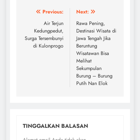
Navigasi
Previous:
Next:
pos
Air Terjun
Rawa Pening,
Kedungpedut,
Destinasi Wisata di
Surga Tersembunyi
Jawa Tengah Jika
di Kulonprogo
Beruntung
Wisatawan Bisa
Melihat
Sekumpulan
Burung – Burung
Putih Nan Elok
TINGGALKAN BALASAN
Alamat email Anda tidak akan