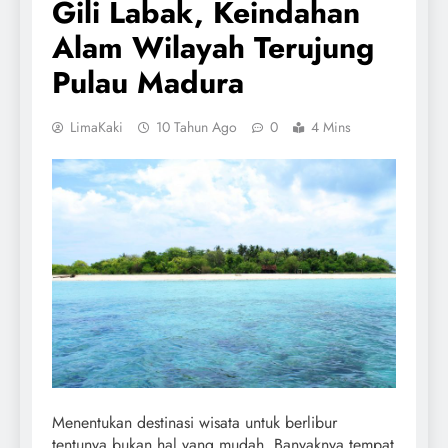
Gili Labak, Keindahan
Alam Wilayah Terujung
Pulau Madura
LimaKaki
10 Tahun Ago
0
4 Mins
Menentukan destinasi wisata untuk berlibur
tentunya bukan hal yang mudah. Banyaknya tempat