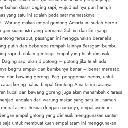
erbahan dasar daging sapi, wujud aslinya pun hampir
has yang satu ini adalah pada saat memasaknya
t
. Warung makan empal gentong Amarta ini sudah berdiri
ngan suami istri yang bernama Solihin dan Emi yang
gentong tersebut, pasangan ini menggunakan beraneka
ang putih dan beberapa rempah lainnya.Beragam bumbu
ng sapi di dalam gentong. Empal yang telah dimasak
. Daging sapi akan dipotong – potong jika telah ada
ngnya begitu empuk dan bumbunya benar – benar meresap.
kucai dan bawang goreng. Bagi penggemar pedas, untuk
abai kering halus. Empal Gentong Amarta ini rasanya
ran kucai dan bawang goreng juga akan menambah citarasa
 menjadi andalan dari warung makan yang satu ini, namun
tu empal asem. Sesuai dengan namanya, empal asem ini
a dengan empal gntong yang dimasak menggunakan santan
a saja untuk membuat kuah empal asam ini menggunakan