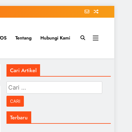
TOS
Tentang
Hubungi Kami
Cari Artikel
Cari
untuk:
Terbaru