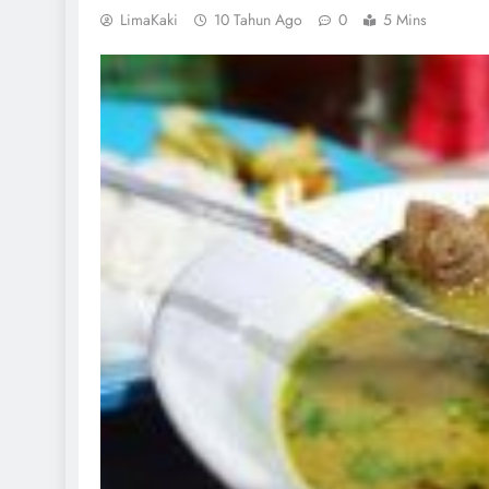
LimaKaki
10 Tahun Ago
0
5 Mins