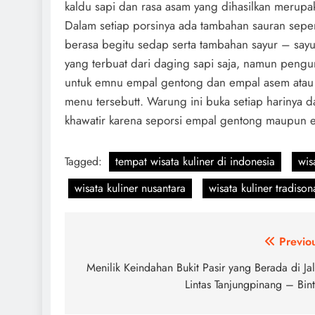
kaldu sapi dan rasa asam yang dihasilkan merup
Dalam setiap porsinya ada tambahan sauran seper
berasa begitu sedap serta tambahan sayur – sa
yang terbuat dari daging sapi saja, namun peng
untuk emnu empal gentong dan empal asem atau
menu tersebutt. Warung ini buka setiap harinya d
khawatir karena seporsi empal gentong maupun e
Tagged:
tempat wisata kuliner di indonesia
wis
wisata kuliner nusantara
wisata kuliner tradison
Navigasi
Previo
pos
Menilik Keindahan Bukit Pasir yang Berada di Ja
Lintas Tanjungpinang – Bin