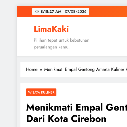
Skip
8:18:28 AM
07/08/2026
to
content
LimaKaki
Pilihan tepat untuk kebutuhan
petualangan kamu.
Home
Menikmati Empal Gentong Amarta Kuliner K
WISATA KULINER
Menikmati Empal Gent
Dari Kota Cirebon