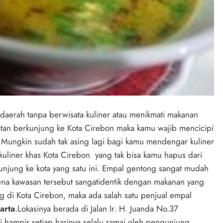
 daerah tanpa berwisata kuliner atau menikmati makanan
atan berkunjung ke Kota Cirebon maka kamu wajib mencicipi
. Mungkin sudah tak asing lagi bagi kamu mendengar kuliner
uliner khas Kota Cirebon yang tak bisa kamu hapus dari
unjung ke kota yang satu ini. Empal gentong sangat mudah
arena kawasan tersebut sangatidentik dengan makanan yang
ng di Kota Cirebon, maka ada salah satu penjual empal
arta
.
Lokasinya berada di Jalan Ir. H. Juanda No.37
hampir setiap harinya selalu ramai oleh pengunjung.