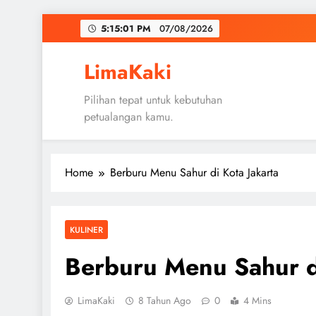
Skip
5:15:03 PM
07/08/2026
to
content
LimaKaki
Pilihan tepat untuk kebutuhan
petualangan kamu.
Home
Berburu Menu Sahur di Kota Jakarta
KULINER
Berburu Menu Sahur di
LimaKaki
8 Tahun Ago
0
4 Mins