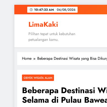
Skip
10:47:34 AM
04/08/2026
to
content
LimaKaki
Pilihan tepat untuk kebutuhan
petualangan kamu.
Home
Beberapa Destinasi Wisata yang Bisa Diku
OBYEK WISATA ALAM
Beberapa Destinasi Wi
Selama di Pulau Bawe