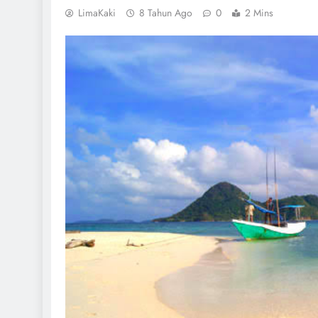
LimaKaki
8 Tahun Ago
0
2 Mins