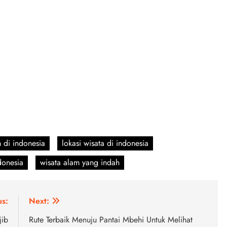
m di indonesia
lokasi wisata di indonesia
donesia
wisata alam yang indah
us:
Next:
jib
Rute Terbaik Menuju Pantai Mbehi Untuk Melihat