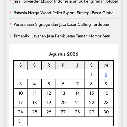
Jasa Forwarder Ekspor Indonesia untuk Pengiriman Global
Rahasia Harga Wood Pellet Export: Strategi Pasar Global
Perusahaan Signage dan Jasa Laser Cutting Terdepan
Tamanify: Layanan Jasa Pembuatan Taman Nomor Satu
Agustus 2026
S
S
R
K
J
S
M
1
2
3
4
5
6
7
8
9
10
11
12
13
14
15
16
17
18
19
20
21
22
23
24
25
26
27
28
29
30
31