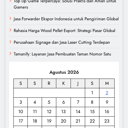
Top Up Game Terpercaya: Solusi Praktis dan Aman untuk
Gamers
Jasa Forwarder Ekspor Indonesia untuk Pengiriman Global
Rahasia Harga Wood Pellet Export: Strategi Pasar Global
Perusahaan Signage dan Jasa Laser Cutting Terdepan
Tamanify: Layanan Jasa Pembuatan Taman Nomor Satu
Agustus 2026
S
S
R
K
J
S
M
1
2
3
4
5
6
7
8
9
10
11
12
13
14
15
16
17
18
19
20
21
22
23