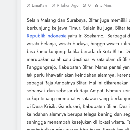
LimaKaki
9 Tahun Ago
0
5 Mins
Selain Malang dan Surabaya, Blitar juga memiliki 
berkunjung ke Jawa Timur. Selain itu juga, Blitar
Republik Indonesia
yaitu Ir. Soekarno. Berbagai d
wisata belanja, wisata budaya, hingga wisata kuli
bisa kamu kunjungi ketika berada di Kota Blitar. D
merupakan salah satu destinasi wisata alam di Bli
Panggungrejo, Kabupaten Blitar. Nama pantai yan
tak perlu khawatir akan keindahan alamnya, karen
sebagai Raja Ampatnya Blitar. Hal ini dikarenakan
sebanyak dan sebesar di Raja Ampat. Namun ke
cukup tenang membuat wisatawan yang berkunju
di Desa Krisik, Gandusari, Kabupaten Blitar. Dest
keindahan alamnya berupa telaga bening dan se
sehingga menambah kesejukan di lokasi wisata. T
menimbulkan efek warna biru tosca. Kesejukan 