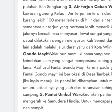
puluhan Ikan Sengkaring.
3. Air terjun Coban W
kawasan gunung Kelud. Air Terjun ini terdiri dari t
kurang lebih 100 meter terletak di hilir dari air t
sementara air terjun yang pertama lebih menarik 
jalurnya kecuali mau menyusuri lewat sungai yang
dapat dilakukan dengan menyusuri Kali Semut dari
lain adalah melalui jalur darat yaitu dari Kota W
Gondo Mayit
Walaupun memiliki nama yang sedi
keindahan alam yang sangat mempesona sehingg
lama. Asal usul Pantai Gondo Mayit karena pada j
Pantai Gondo Mayit ini berlokasi di Desa Tambak 
Jika ingin menuju ke pantai ini diharapkan untu
umum. Lokasi nya yang jauh dari keramaian sehi
camping.
5. Pantai Umbul Waru
Keunikan pantai 
mengerah ke Samudera Hindia. Untuk mencapai pan
dan sempit.