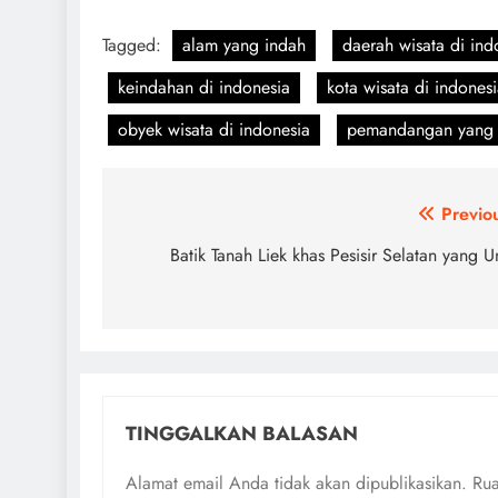
Tagged:
alam yang indah
daerah wisata di ind
keindahan di indonesia
kota wisata di indones
obyek wisata di indonesia
pemandangan yang 
Navigasi
Previo
pos
Batik Tanah Liek khas Pesisir Selatan yang U
TINGGALKAN BALASAN
Alamat email Anda tidak akan dipublikasikan.
Rua