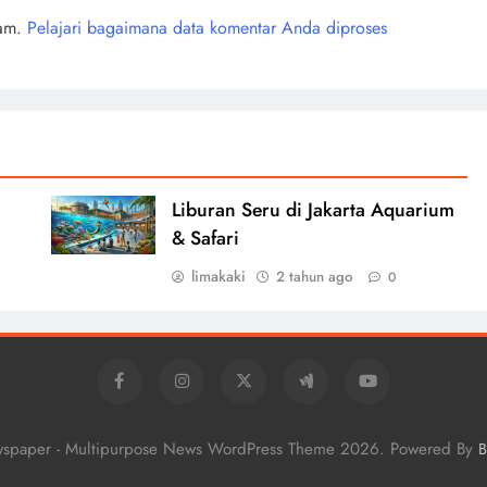
pam.
Pelajari bagaimana data komentar Anda diproses
Liburan Seru di Jakarta Aquarium
& Safari
limakaki
2 tahun ago
0
wspaper - Multipurpose News WordPress Theme 2026. Powered By
B