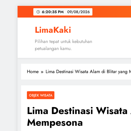
Skip
6:20:35 PM
09/08/2026
to
content
LimaKaki
Pilihan tepat untuk kebutuhan
petualangan kamu.
Home
Lima Destinasi Wisata Alam di Blitar yan
OBJEK WISATA
Lima Destinasi Wisata 
Mempesona