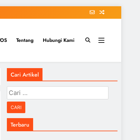
TOS
Tentang
Hubungi Kami
Cari Artikel
Cari
untuk:
Terbaru