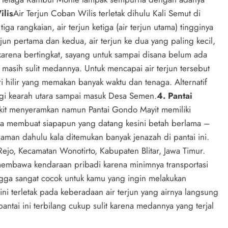
ilis
Air Terjun Coban Wilis terletak dihulu Kali Semut di
iga rangkaian, air terjun ketiga (air terjun utama) tingginya
erjun pertama dan kedua, air terjun ke dua yang paling kecil,
karena bertingkat, sayang untuk sampai disana belum ada
 masih sulit medannya. Untuk mencapai air terjun tersebut
 hilir yang memakan banyak waktu dan tenaga. Alternatif
lingi kearah utara sampai masuk Desa Semen.
4. Pantai
kit menyeramkan namun Pantai Gondo Mayit memiliki
a membuat siapapun yang datang kesini betah berlama –
aman dahulu kala ditemukan banyak jenazah di pantai ini.
Rejo, Kecamatan Wonotirto, Kabupaten Blitar, Jawa Timur.
k membawa kendaraan pribadi karena minimnya transportasi
ngga sangat cocok untuk kamu yang ingin melakukan
ini terletak pada keberadaan air terjun yang airnya langsung
tai ini terbilang cukup sulit karena medannya yang terjal