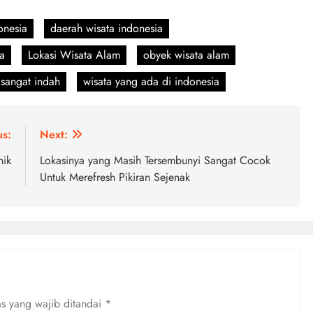
onesia
daerah wisata indonesia
ia
Lokasi Wisata Alam
obyek wisata alam
sangat indah
wisata yang ada di indonesia
us:
Next:
nik
Lokasinya yang Masih Tersembunyi Sangat Cocok
Untuk Merefresh Pikiran Sejenak
s yang wajib ditandai
*