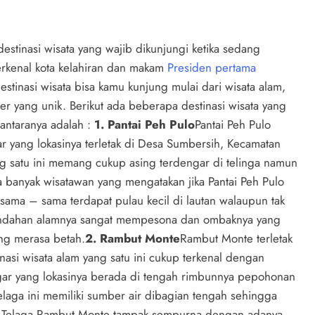
destinasi wisata yang wajib dikunjungi ketika sedang
 terkenal kota kelahiran dan makam
Presiden pertama
estinasi wisata bisa kamu kunjung mulai dari wisata alam,
ner yang unik. Berikut ada beberapa destinasi wisata yang
iantaranya adalah :
1. Pantai Peh Pulo
Pantai Peh Pulo
tar yang lokasinya terletak di Desa Sumbersih, Kecamatan
g satu ini memang cukup asing terdengar di telinga namun
a banyak wisatawan yang mengatakan jika Pantai Peh Pulo
 sama – sama terdapat pulau kecil di lautan walaupun tak
indahan alamnya sangat mempesona dan ombaknya yang
ng merasa betah.
2. Rambut Monte
Rambut Monte terletak
inasi wisata alam yang satu ini cukup terkenal dengan
gar yang lokasinya berada di tengah rimbunnya pepohonan
elaga ini memiliki sumber air dibagian tengah sehingga
di Telaga Rambut Monte tampak sempurna dengan adanya