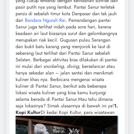
yang cukup terkenal dengan keindahan sunrise dan
pasir putih nya yang lembut. Pantai Sanur terletak
persis di sebelah timur kota Denpasar dan tak jauh
dari
Bandara Ngurah Rai
. Pemandangan pantai
Sanur juga terlihat indah pada sore hari, karena
keadaan air laut biasanya surut dan gelombangnya
merupakan riak kecil. Gugusan pulau Serangan
dan bukit batu karang yang menjorok ke laut di
seberang laut terlihat dari Pantai Sanur sebelah
Selatan. Berbagai aktivitas bisa dilakukan di pantai
ini mulai dari
snorkeling, diving,
berselancar atau
hanya sekedar alan – jalan santai dan menikmati
kuliner khas nya.
Berbicara mengenai wisata
kuliner di Pantai Sanur, berikut ada beberapa
lokasi wisata kuliner yang bisa kamu kunjungi
selama berada di Pantai Sanur.Mau tahu dimana
saja lokasinya? Simak ulasannya di bawah ini ya!
1.
Kopi Kultur
Di kedai Kopi Kultur, para wisatawan