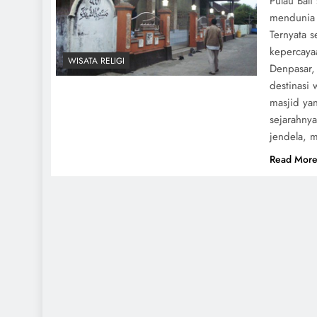
Pulau Bali
mendunia
Ternyata 
kepercaya
WISATA RELIGI
Denpasar, 
destinasi 
masjid ya
sejarahnya
jendela, 
Read Mor