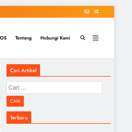
TOS
Tentang
Hubungi Kami
Cari Artikel
Cari
untuk:
Terbaru