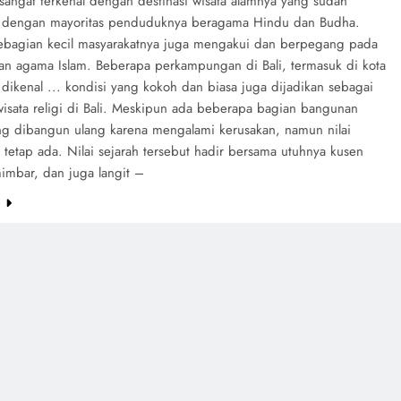
 sangat terkenal dengan destinasi wisata alamnya yang sudah
 dengan mayoritas penduduknya beragama Hindu dan Budha.
sebagian kecil masyarakatnya juga mengakui dan berpegang pada
an agama Islam. Beberapa perkampungan di Bali, termasuk di kota
dikenal ... kondisi yang kokoh dan biasa juga dijadikan sebagai
wisata religi di Bali. Meskipun ada beberapa bagian bangunan
ng dibangun ulang karena mengalami kerusakan, namun nilai
 tetap ada. Nilai sejarah tersebut hadir bersama utuhnya kusen
mimbar, dan juga langit –
e