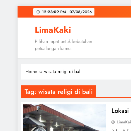
Skip
12:23:09 PM
07/08/2026
to
content
LimaKaki
Pilihan tepat untuk kebutuhan
petualangan kamu.
Home
wisata religi di bali
Tag:
wisata religi di bali
Lokasi 
LimaKa