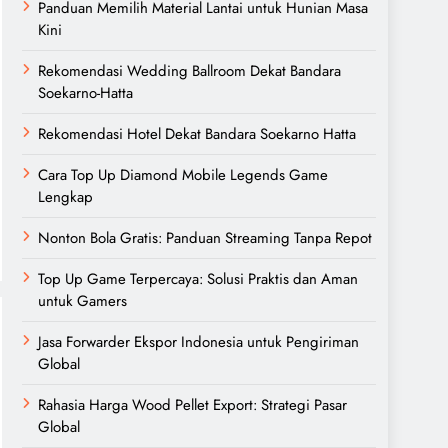
Panduan Memilih Material Lantai untuk Hunian Masa
Kini
Rekomendasi Wedding Ballroom Dekat Bandara
Soekarno-Hatta
Rekomendasi Hotel Dekat Bandara Soekarno Hatta
Cara Top Up Diamond Mobile Legends Game
Lengkap
Nonton Bola Gratis: Panduan Streaming Tanpa Repot
Top Up Game Terpercaya: Solusi Praktis dan Aman
untuk Gamers
Jasa Forwarder Ekspor Indonesia untuk Pengiriman
Global
Rahasia Harga Wood Pellet Export: Strategi Pasar
Global