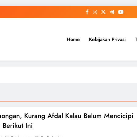
Home
Kebijakan Privasi
ongan, Kurang Afdal Kalau Belum Mencicipi
 Berikut Ini