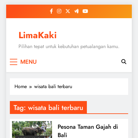
Skip
to
content
LimaKaki
Pilihan tepat untuk kebutuhan petualangan kamu.
MENU
Home
wisata bali terbaru
Tag:
wisata bali terbaru
Pesona Taman Gajah di
Bali