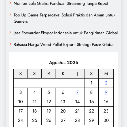
Nonton Bola Gratis: Panduan Streaming Tanpa Repot
Top Up Game Terpercaya: Solusi Praktis dan Aman untuk
Gamers
Jasa Forwarder Ekspor Indonesia untuk Pengiriman Global
Rahasia Harga Wood Pellet Export: Strategi Pasar Global
Agustus 2026
S
S
R
K
J
S
M
1
2
3
4
5
6
7
8
9
10
11
12
13
14
15
16
17
18
19
20
21
22
23
24
25
26
27
28
29
30