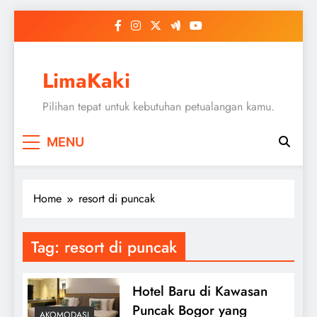
Skip
to
content
LimaKaki
Pilihan tepat untuk kebutuhan petualangan kamu.
MENU
Home
resort di puncak
Tag:
resort di puncak
Hotel Baru di Kawasan
Puncak Bogor yang
AKOMODASI