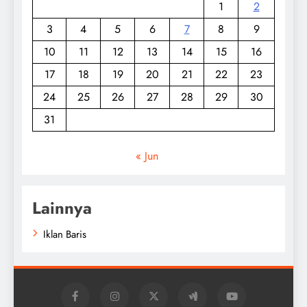
1
2
3
4
5
6
7
8
9
10
11
12
13
14
15
16
17
18
19
20
21
22
23
24
25
26
27
28
29
30
31
« Jun
Lainnya
Iklan Baris