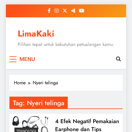
Skip
to
content
LimaKaki
Pilihan tepat untuk kebutuhan petualangan kamu.
MENU
Home
Nyeri telinga
Tag:
Nyeri telinga
4 Efek Negatif Pemakaian
Earphone dan Tips
TEKNOLOGI