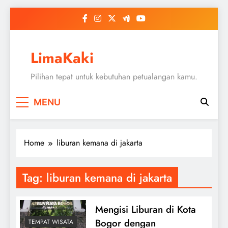
Skip
to
content
LimaKaki
Pilihan tepat untuk kebutuhan petualangan kamu.
MENU
Home
liburan kemana di jakarta
Tag:
liburan kemana di jakarta
Mengisi Liburan di Kota
Bogor dengan
TEMPAT WISATA