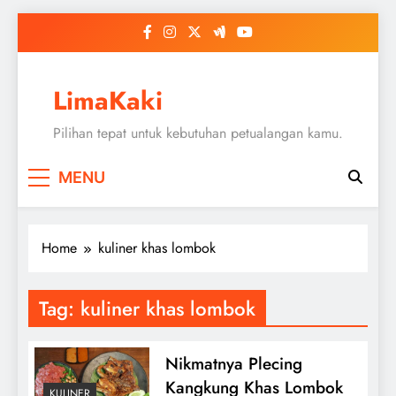
Skip
to
content
LimaKaki
Pilihan tepat untuk kebutuhan petualangan kamu.
MENU
Home
kuliner khas lombok
Tag:
kuliner khas lombok
Nikmatnya Plecing
Kangkung Khas Lombok
KULINER