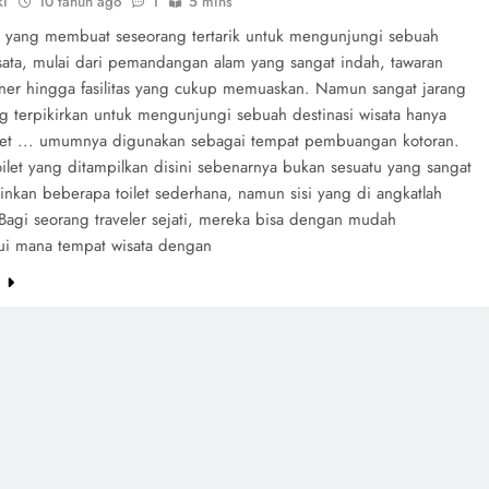
ki
10 tahun ago
1
5 mins
l yang membuat seseorang tertarik untuk mengunjungi sebuah
sata, mulai dari pemandangan alam yang sangat indah, tawaran
liner hingga fasilitas yang cukup memuaskan. Namun sangat jarang
g terpikirkan untuk mengunjungi sebuah destinasi wisata hanya
ilet ... umumnya digunakan sebagai tempat pembuangan kotoran.
ilet yang ditampilkan disini sebenarnya bukan sesuatu yang sangat
inkan beberapa toilet sederhana, namun sisi yang di angkatlah
Bagi seorang traveler sejati, mereka bisa dengan mudah
i mana tempat wisata dengan
e