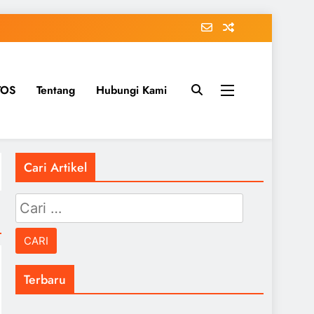
TOS
Tentang
Hubungi Kami
Cari Artikel
Cari
untuk:
Terbaru