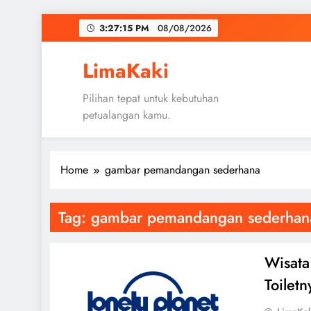
Skip
3:27:15 PM
08/08/2026
to
content
LimaKaki
Pilihan tepat untuk kebutuhan
petualangan kamu.
Home
gambar pemandangan sederhana
Tag:
gambar pemandangan sederhan
Wisata 
Toiletn