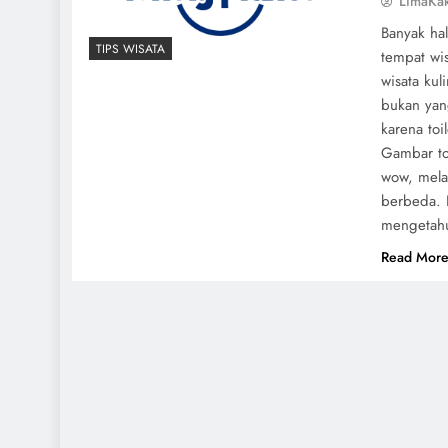
LimaKa
Banyak ha
TIPS WISATA
tempat wi
wisata ku
bukan yan
karena to
Gambar to
wow, mela
berbeda. 
mengetahu
Read Mor