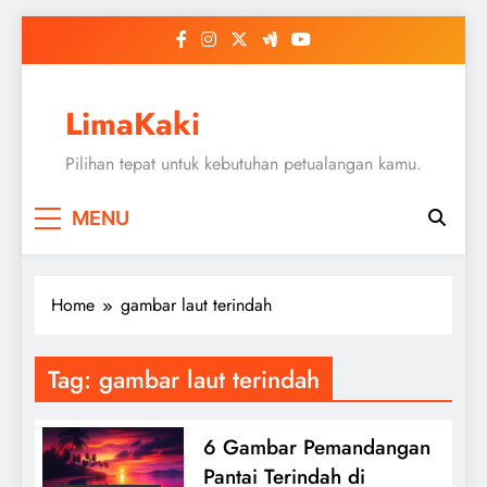
Skip
to
content
LimaKaki
Pilihan tepat untuk kebutuhan petualangan kamu.
MENU
Home
gambar laut terindah
Tag:
gambar laut terindah
6 Gambar Pemandangan
Pantai Terindah di