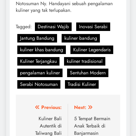
Notosuman Ny. Handayani sebuah pengalaman
kuliner yang tak terlupakan.
Tagged:
Destinasi Wajib
Inovasi Serabi
Jantung Bandung
kuliner bandung
kuliner khas bandung
Kuliner Legendaris
Kuliner Terjangkau
kuliner tradisional
pengalaman kuliner
Sentuhan Modern
Serabi Notosuman
Tradisi Kuliner
Navigasi
Previous:
Next:
pos
Kuliner Bali
5 Tempat Bermain
Autentik di
Anak Terbaik di
Taliwang Bali
Banjarmasin