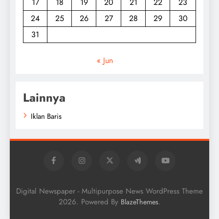
17
18
19
20
21
22
23
24
25
26
27
28
29
30
31
« Jun
Lainnya
Iklan Baris
Digital Newspaper - Multipurpose News WordPress Theme
2026. Powered By
.
BlazeThemes