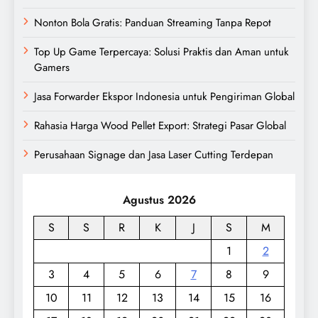
Nonton Bola Gratis: Panduan Streaming Tanpa Repot
Top Up Game Terpercaya: Solusi Praktis dan Aman untuk
Gamers
Jasa Forwarder Ekspor Indonesia untuk Pengiriman Global
Rahasia Harga Wood Pellet Export: Strategi Pasar Global
Perusahaan Signage dan Jasa Laser Cutting Terdepan
Agustus 2026
S
S
R
K
J
S
M
1
2
3
4
5
6
7
8
9
10
11
12
13
14
15
16