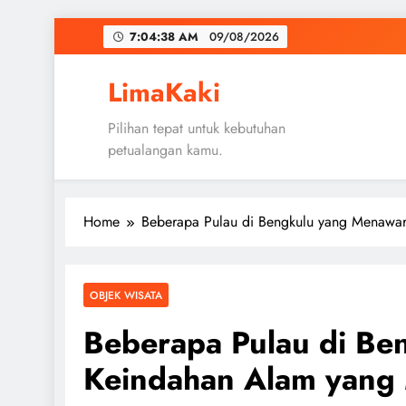
Skip
7:04:38 AM
09/08/2026
to
content
LimaKaki
Pilihan tepat untuk kebutuhan
petualangan kamu.
Home
Beberapa Pulau di Bengkulu yang Menaw
OBJEK WISATA
Beberapa Pulau di B
Keindahan Alam yan