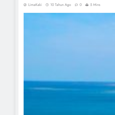
LimaKaki
10 Tahun Ago
0
5 Mins