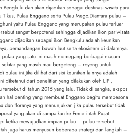
Bengkulu dan akan dijadikan sebagai destinasi wisata para
u Tikus, Pulau Enggano serta Pulau Mego.Diantara pulau –
nghuni yaitu Pulau Enggano yang merupakan pulau terluar
ersebut sangat berpotensi sehingga dijadikan ikon pariwisata
ggano dijadikan sebagai ikon Bengkulu adalah keunikan
budaya, pemandangan bawah laut serta ekosistem di dalamnya.
ya, pulau yang satu ini masih memegang berbagai macam
kat sekitar yang masih mau bergotong – royong untuk
ulau ini.Jika dilihat dari sisi keunikan lainnya adalah
i diketahui dari penelitian yang dilakukan oleh LIPI,
u tersebut di tahun 2015 yang lalu. Tidak di sangka, ekspos
ebuah hal penting yang membuat Enggano begitu mempesona
a dan floranya yang menunjukkan jika pulau tersebut tidak
osal yang akan di sampaikan ke Pemerintah Pusat
pi ketika mewujudkan impian pulau – pulau tersebut
ntah juga harus menyusun beberapa strategi dan langkah –