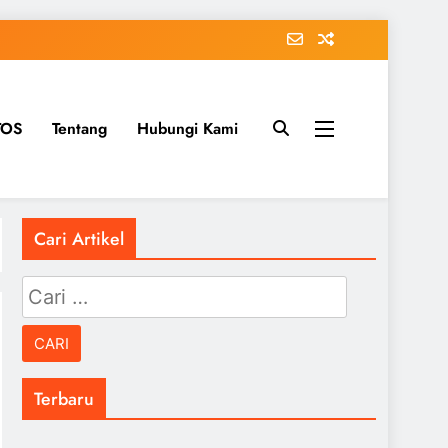
TOS
Tentang
Hubungi Kami
Cari Artikel
Cari
untuk:
Terbaru