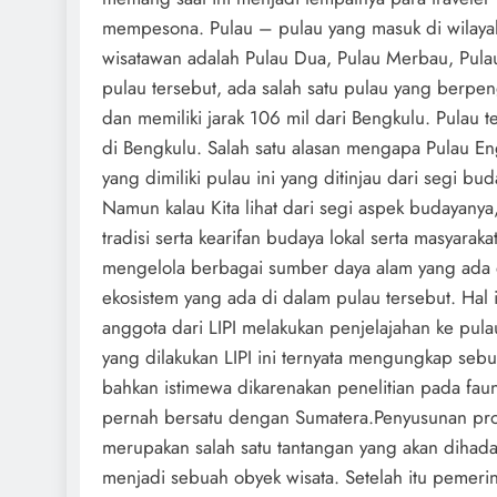
mempesona. Pulau – pulau yang masuk di wilayah 
wisatawan adalah Pulau Dua, Pulau Merbau, Pula
pulau tersebut, ada salah satu pulau yang berpe
dan memiliki jarak 106 mil dari Bengkulu. Pulau t
di Bengkulu. Salah satu alasan mengapa Pulau En
yang dimiliki pulau ini yang ditinjau dari segi 
Namun kalau Kita lihat dari segi aspek budayan
tradisi serta kearifan budaya lokal serta masyara
mengelola berbagai sumber daya alam yang ada di p
ekosistem yang ada di dalam pulau tersebut. Hal in
anggota dari LIPI melakukan penjelajahan ke pula
yang dilakukan LIPI ini ternyata mengungkap s
bahkan istimewa dikarenakan penelitian pada faun
pernah bersatu dengan Sumatera.Penyusunan prop
merupakan salah satu tantangan yang akan dihada
menjadi sebuah obyek wisata. Setelah itu pemeri