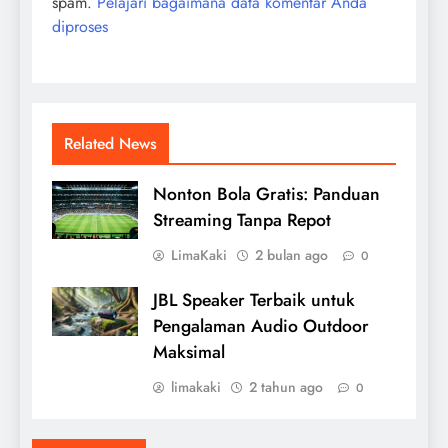
spam.
Pelajari bagaimana data komentar Anda
diproses
Related News
Nonton Bola Gratis: Panduan
Streaming Tanpa Repot
LimaKaki
2 bulan ago
0
JBL Speaker Terbaik untuk
Pengalaman Audio Outdoor
Maksimal
limakaki
2 tahun ago
0