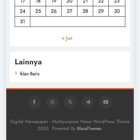
17
18
19
20
21
22
23
24
25
26
27
28
29
30
31
« Jun
Lainnya
Iklan Baris
Digital Newspaper - Multipurpose News WordPress Theme
2026. Powered By
.
BlazeThemes