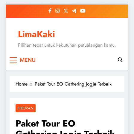
Skip
to
content
LimaKaki
Pilihan tepat untuk kebutuhan petualangan kamu.
MENU
Home
Paket Tour EO Gathering Jogja Terbaik
HIBURAN
Paket Tour EO
Gathering Jogja Terbaik