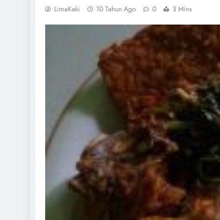
LimaKaki
10 Tahun Ago
0
3 Mins