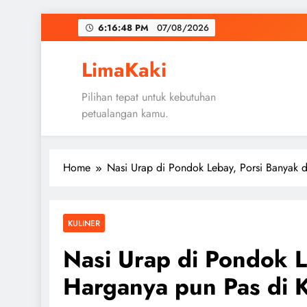
Skip
6:16:49 PM
07/08/2026
to
content
LimaKaki
Pilihan tepat untuk kebutuhan
petualangan kamu.
Home
Nasi Urap di Pondok Lebay, Porsi Banyak 
KULINER
Nasi Urap di Pondok L
Harganya pun Pas di 