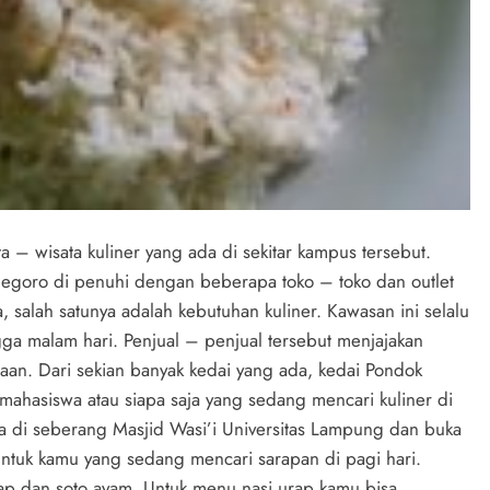
 – wisata kuliner yang ada di sekitar kampus tersebut.
onegoro di penuhi dengan beberapa toko – toko dan outlet
salah satunya adalah kebutuhan kuliner. Kawasan ini selalu
gga malam hari. Penjual – penjual tersebut menjajakan
araan. Dari sekian banyak kedai yang ada, kedai Pondok
ahasiswa atau siapa saja yang sedang mencari kuliner di
da di seberang Masjid Wasi’i Universitas Lampung dan buka
 untuk kamu yang sedang mencari sarapan di pagi hari.
ap dan soto ayam. Untuk menu nasi urap kamu bisa