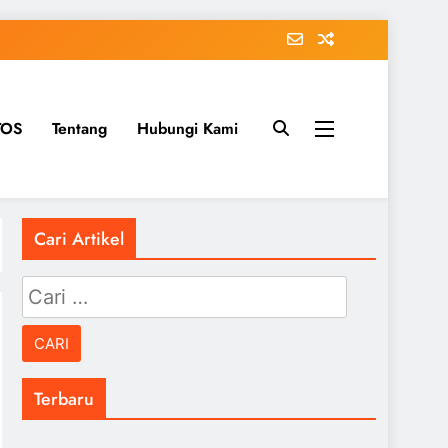
TOS
Tentang
Hubungi Kami
Cari Artikel
Cari
untuk:
Terbaru