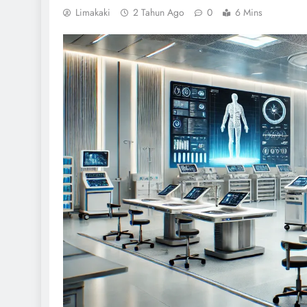
Limakaki
2 Tahun Ago
0
6 Mins