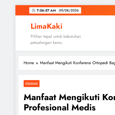
Skip
7:56:58 AM
09/08/2026
to
content
LimaKaki
Pilihan tepat untuk kebutuhan
petualangan kamu.
Home
Manfaat Mengikuti Konferensi Ortopedi Bag
EDUKASI
Manfaat Mengikuti Kon
Profesional Medis