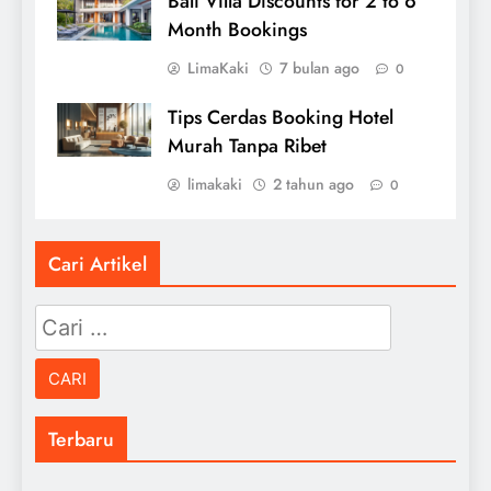
Bali Villa Discounts for 2 to 6
Month Bookings
LimaKaki
7 bulan ago
0
Tips Cerdas Booking Hotel
Murah Tanpa Ribet
limakaki
2 tahun ago
0
Cari Artikel
Cari
untuk:
Terbaru