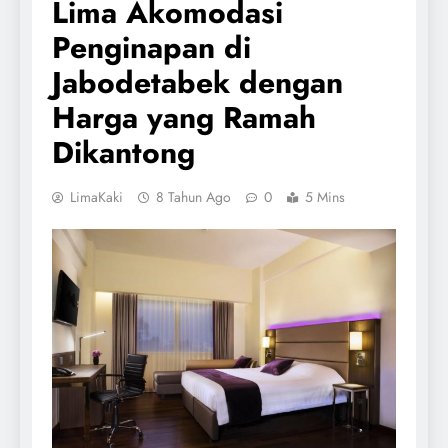
Lima Akomodasi
Penginapan di
Jabodetabek dengan
Harga yang Ramah
Dikantong
LimaKaki
8 Tahun Ago
0
5 Mins