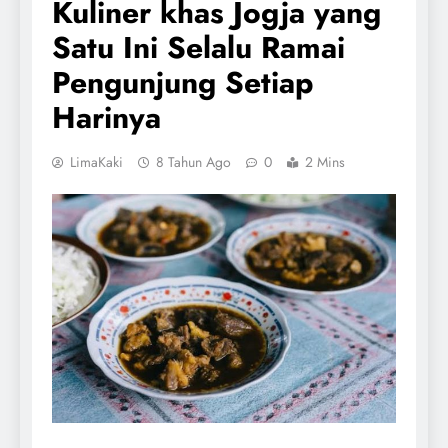
Kuliner khas Jogja yang
Satu Ini Selalu Ramai
Pengunjung Setiap
Harinya
LimaKaki
8 Tahun Ago
0
2 Mins