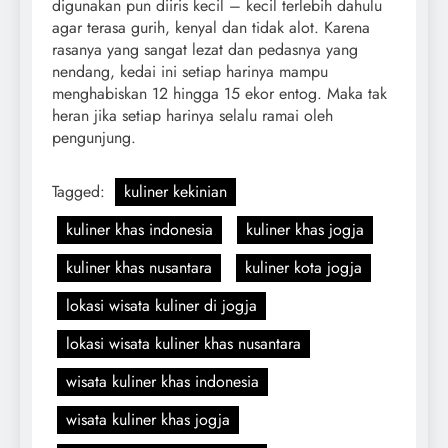
digunakan pun diiris kecil – kecil terlebih dahulu
agar terasa gurih, kenyal dan tidak alot. Karena
rasanya yang sangat lezat dan pedasnya yang
nendang, kedai ini setiap harinya mampu
menghabiskan 12 hingga 15 ekor entog. Maka tak
heran jika setiap harinya selalu ramai oleh
pengunjung.
Tagged:
kuliner kekinian
kuliner khas indonesia
kuliner khas jogja
kuliner khas nusantara
kuliner kota jogja
lokasi wisata kuliner di jogja
lokasi wisata kuliner khas nusantara
wisata kuliner khas indonesia
wisata kuliner khas jogja