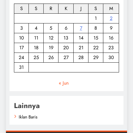
S
S
R
K
J
S
M
1
2
3
4
5
6
7
8
9
10
11
12
13
14
15
16
17
18
19
20
21
22
23
24
25
26
27
28
29
30
31
« Jun
Lainnya
Iklan Baris