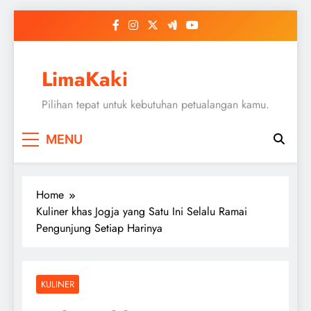
Skip
to
content
LimaKaki
Pilihan tepat untuk kebutuhan petualangan kamu.
MENU
Home
Kuliner khas Jogja yang Satu Ini Selalu Ramai
Pengunjung Setiap Harinya
KULINER