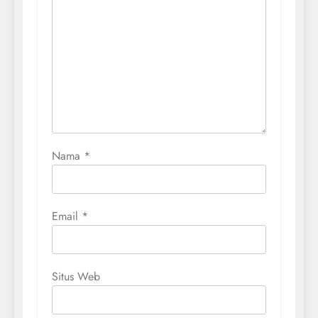
Nama
*
Email
*
Situs Web