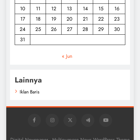
10
11
12
13
14
15
16
17
18
19
20
21
22
23
24
25
26
27
28
29
30
31
« Jun
Lainnya
Iklan Baris
Digital Newspaper - Multipurpose News WordPress Theme