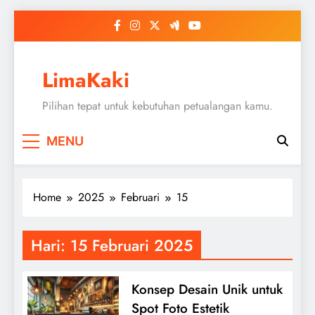
Skip
to
content
LimaKaki
Pilihan tepat untuk kebutuhan petualangan kamu.
MENU
Home
2025
Februari
15
Hari:
15 Februari 2025
Konsep Desain Unik untuk
Spot Foto Estetik