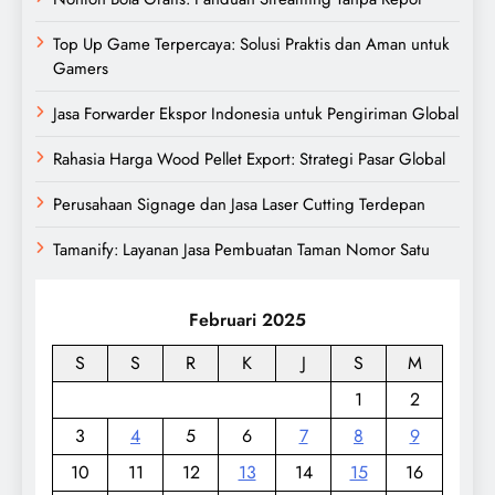
Top Up Game Terpercaya: Solusi Praktis dan Aman untuk
Gamers
Jasa Forwarder Ekspor Indonesia untuk Pengiriman Global
Rahasia Harga Wood Pellet Export: Strategi Pasar Global
Perusahaan Signage dan Jasa Laser Cutting Terdepan
Tamanify: Layanan Jasa Pembuatan Taman Nomor Satu
Februari 2025
S
S
R
K
J
S
M
1
2
3
4
5
6
7
8
9
10
11
12
13
14
15
16