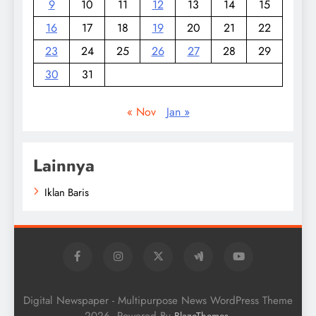
9
10
11
12
13
14
15
16
17
18
19
20
21
22
23
24
25
26
27
28
29
30
31
« Nov
Jan »
Lainnya
Iklan Baris
Digital Newspaper - Multipurpose News WordPress Theme
2026. Powered By
.
BlazeThemes