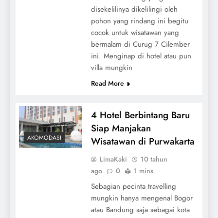
disekelilinya dikelilingi oleh
pohon yang rindang ini begitu
cocok untuk wisatawan yang
bermalam di Curug 7 Cilember
ini. Menginap di hotel atau pun
villa mungkin
Read More
4 Hotel Berbintang Baru
Siap Manjakan
AKOMODASI
Wisatawan di Purwakarta
LimaKaki
10 tahun
ago
0
1 mins
Sebagian pecinta travelling
mungkin hanya mengenal Bogor
atau Bandung saja sebagai kota