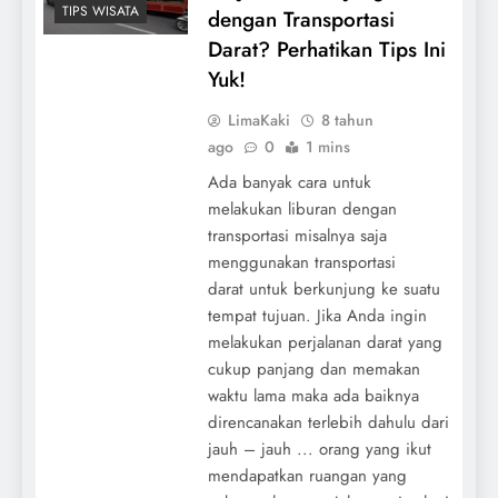
TIPS WISATA
dengan Transportasi
Darat? Perhatikan Tips Ini
Yuk!
LimaKaki
8 tahun
ago
0
1 mins
Ada banyak cara untuk
melakukan liburan dengan
transportasi misalnya saja
menggunakan transportasi
darat untuk berkunjung ke suatu
tempat tujuan. Jika Anda ingin
melakukan perjalanan darat yang
cukup panjang dan memakan
waktu lama maka ada baiknya
direncanakan terlebih dahulu dari
jauh – jauh ... orang yang ikut
mendapatkan ruangan yang