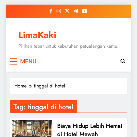
Skip
to
content
LimaKaki
Pilihan tepat untuk kebutuhan petualangan kamu.
MENU
Home
tinggal di hotel
Tag:
tinggal di hotel
Biaya Hidup Lebih Hemat
di Hotel Mewah