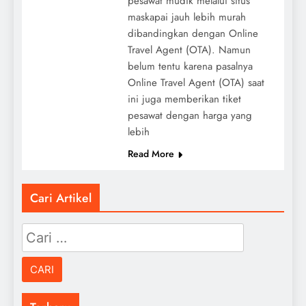
pesawat mudik melalui situs
maskapai jauh lebih murah
dibandingkan dengan Online
Travel Agent (OTA). Namun
belum tentu karena pasalnya
Online Travel Agent (OTA) saat
ini juga memberikan tiket
pesawat dengan harga yang
lebih
Read More
Cari Artikel
Cari
untuk: