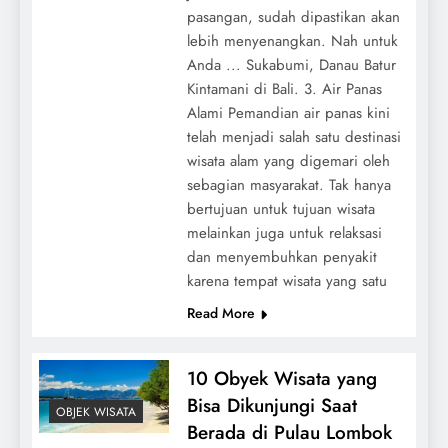
pasangan, sudah dipastikan akan
lebih menyenangkan. Nah untuk
Anda ... Sukabumi, Danau Batur
Kintamani di Bali. 3. Air Panas
Alami Pemandian air panas kini
telah menjadi salah satu destinasi
wisata alam yang digemari oleh
sebagian masyarakat. Tak hanya
bertujuan untuk tujuan wisata
melainkan juga untuk relaksasi
dan menyembuhkan penyakit
karena tempat wisata yang satu
Read More
10 Obyek Wisata yang
Bisa Dikunjungi Saat
OBJEK WISATA
Berada di Pulau Lombok