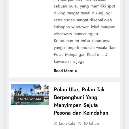
sebuah pulau yang memiliki spot
diving sangat ramai dikunjungi
serta sudah sangat dikenal oleh
kalangan wisatawan lokal maupun
wisatawan mancanegara.
Keindahan terumbu karangnya
yang menjadi andalan wisata dari
Pulau Menjangan Kecil ini. Di
kawasan ini juga
Read More
Pulau Ular, Pulau Tak
Berpenghuni Yang
TEMPAT WISATA
Menyimpan Sejuta
Pesona dan Keindahan
LimaKaki
10 tahun