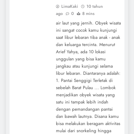
LimaKaki
10 tahun
ago
0
8 mins
air laut yang jernih. Obyek wisata
ini sangat cocok kamu kunjungi
saat libur lebaran tiba anak - anak
dan keluarga tercinta. Menurut
Arief Yahya, ada 10 lokasi
unggulan yang bisa kamu
jangkau atau kunjungi selama
libur lebaran. Diantaranya adalah:
1. Pantai Senggigi Terletak di
sebelah Barat Pulau ... Lombok
menjadikan obyek wisata yang
satu ini tampak lebih indah
dengan pemandangan pantai
dan bawah lautnya. Disana kamu
bisa melakukan beragam aktivitas
mulai dari snorkeling hingga