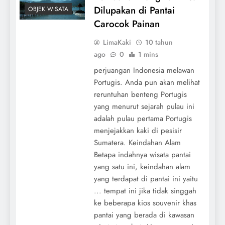
Dilupakan di Pantai
OBJEK WISATA
Carocok Painan
LimaKaki
10 tahun
ago
0
1 mins
perjuangan Indonesia melawan
Portugis. Anda pun akan melihat
reruntuhan benteng Portugis
yang menurut sejarah pulau ini
adalah pulau pertama Portugis
menjejakkan kaki di pesisir
Sumatera. Keindahan Alam
Betapa indahnya wisata pantai
yang satu ini, keindahan alam
yang terdapat di pantai ini yaitu
... tempat ini jika tidak singgah
ke beberapa kios souvenir khas
pantai yang berada di kawasan