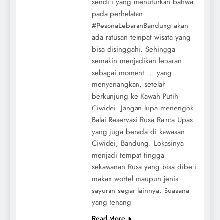
sendiri yang menuturkan bahwa
pada perhelatan
#PesonaLebaranBandung akan
ada ratusan tempat wisata yang
bisa disinggahi. Sehingga
semakin menjadikan lebaran
sebagai moment ... yang
menyenangkan, setelah
berkunjung ke Kawah Putih
Ciwidei. Jangan lupa menengok
Balai Reservasi Rusa Ranca Upas
yang juga berada di kawasan
Ciwidei, Bandung. Lokasinya
menjadi tempat tinggal
sekawanan Rusa yang bisa diberi
makan wortel maupun jenis
sayuran segar lainnya. Suasana
yang tenang
Read More