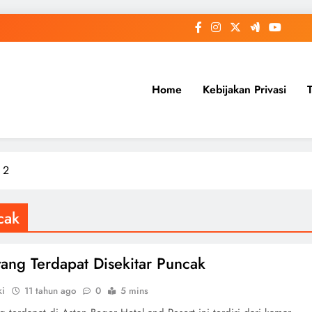
Home
Kebijakan Privasi
 2
cak
yang Terdapat Disekitar Puncak
ki
11 tahun ago
0
5 mins