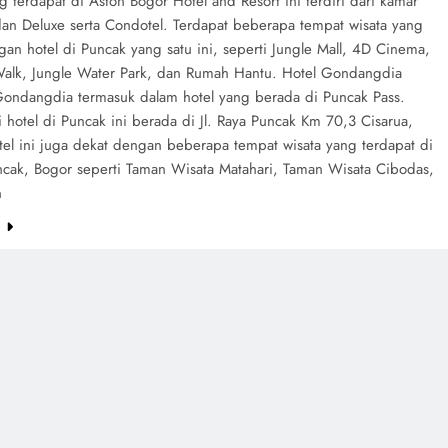
 terdapat di Aston Bogor Hotel and Resort ini terdiri dari kamar
dan Deluxe serta Condotel. Terdapat beberapa tempat wisata yang
an hotel di Puncak yang satu ini, seperti Jungle Mall, 4D Cinema,
alk, Jungle Water Park, dan Rumah Hantu. Hotel Gondangdia
 Gondangdia termasuk dalam hotel yang berada di Puncak Pass.
i hotel di Puncak ini berada di Jl. Raya Puncak Km 70,3 Cisarua,
tel ini juga dekat dengan beberapa tempat wisata yang terdapat di
uncak, Bogor seperti Taman Wisata Matahari, Taman Wisata Cibodas,
n
e