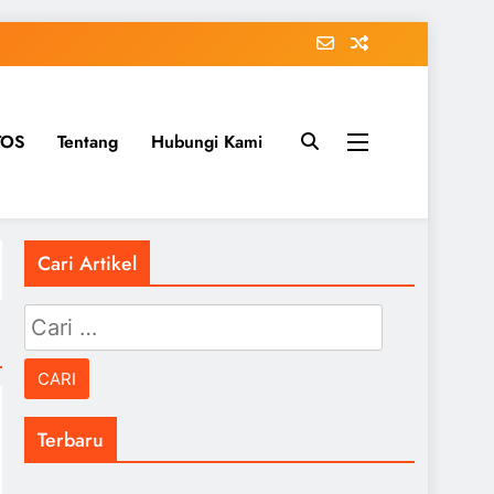
TOS
Tentang
Hubungi Kami
Cari Artikel
Cari
untuk:
Terbaru