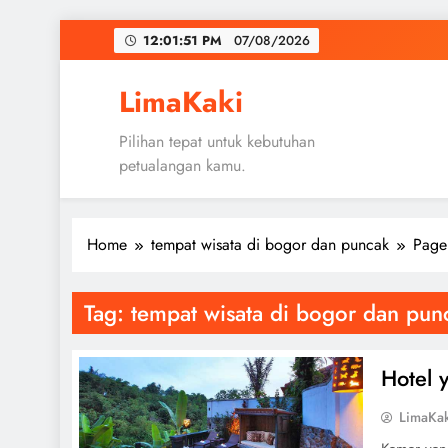
Skip
12:01:51 PM
07/08/2026
to
content
LimaKaki
Pilihan tepat untuk kebutuhan
petualangan kamu.
Home
tempat wisata di bogor dan puncak
Page
Tag:
tempat wisata di bogor dan pun
Hotel 
LimaKa