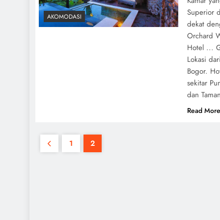
Kamar yang
Superior 
AKOMODASI
dekat deng
Orchard W
Hotel ...
Lokasi dar
Bogor. Ho
sekitar P
dan Tama
Read Mor
1
2