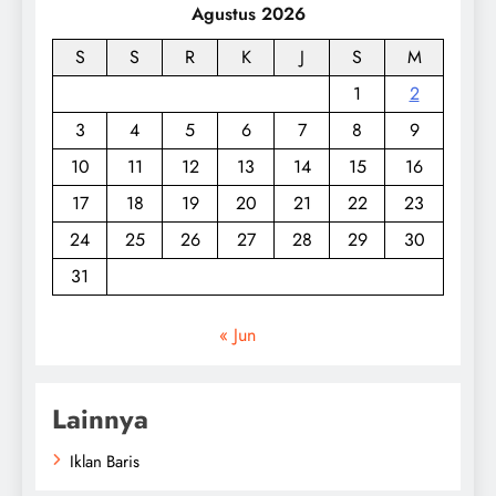
Agustus 2026
S
S
R
K
J
S
M
1
2
3
4
5
6
7
8
9
10
11
12
13
14
15
16
17
18
19
20
21
22
23
24
25
26
27
28
29
30
31
« Jun
Lainnya
Iklan Baris