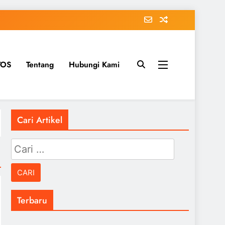
TOS
Tentang
Hubungi Kami
Cari Artikel
Cari
untuk:
Terbaru