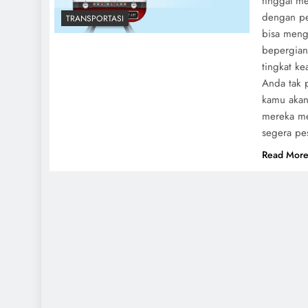
tinggal me
dengan pe
TRANSPORTASI
bisa meng
bepergian
tingkat ke
Anda tak 
kamu akan
mereka me
segera pe
Read Mor