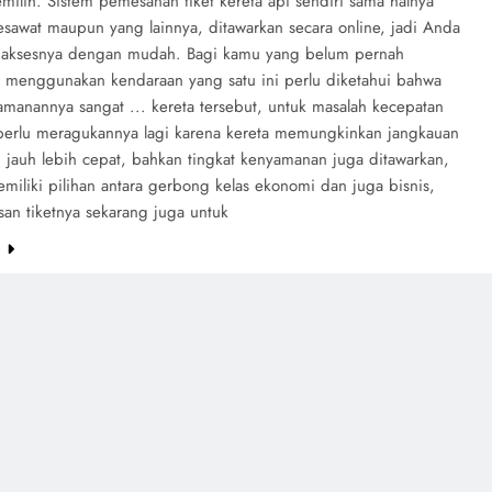
milih. Sistem pemesanan tiket kereta api sendiri sama halnya
sawat maupun yang lainnya, ditawarkan secara online, jadi Anda
aksesnya dengan mudah. Bagi kamu yang belum pernah
 menggunakan kendaraan yang satu ini perlu diketahui bahwa
amanannya sangat ... kereta tersebut, untuk masalah kecepatan
perlu meragukannya lagi karena kereta memungkinkan jangkauan
 jauh lebih cepat, bahkan tingkat kenyamanan juga ditawarkan,
miliki pilihan antara gerbong kelas ekonomi dan juga bisnis,
san tiketnya sekarang juga untuk
e