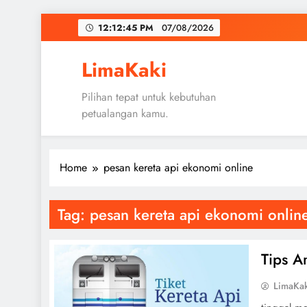
Skip
12:12:46 PM
07/08/2026
to
content
LimaKaki
Pilihan tepat untuk kebutuhan
petualangan kamu.
Home
pesan kereta api ekonomi online
Tag:
pesan kereta api ekonomi onlin
Tips A
LimaKa