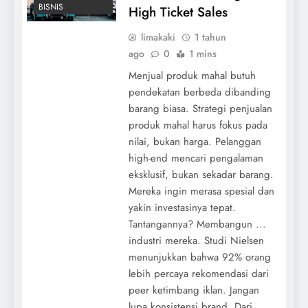
BISNIS
High Ticket Sales
limakaki
1 tahun
ago
0
1 mins
Menjual produk mahal butuh
pendekatan berbeda dibanding
barang biasa. Strategi penjualan
produk mahal harus fokus pada
nilai, bukan harga. Pelanggan
high-end mencari pengalaman
eksklusif, bukan sekadar barang.
Mereka ingin merasa spesial dan
yakin investasinya tepat.
Tantangannya? Membangun ...
industri mereka. Studi Nielsen
menunjukkan bahwa 92% orang
lebih percaya rekomendasi dari
peer ketimbang iklan. Jangan
lupa konsistensi brand. Dari