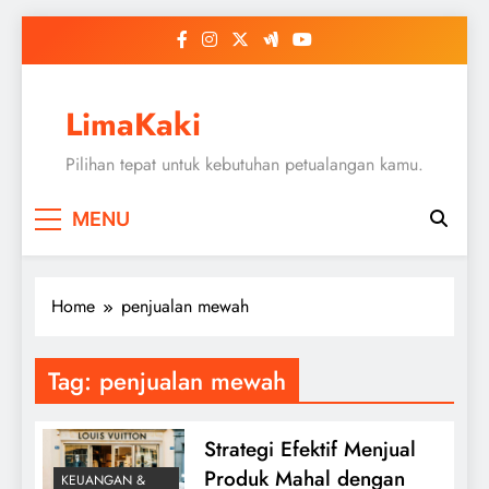
Skip
to
content
LimaKaki
Pilihan tepat untuk kebutuhan petualangan kamu.
MENU
Home
penjualan mewah
Tag:
penjualan mewah
Strategi Efektif Menjual
Produk Mahal dengan
KEUANGAN &