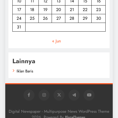
10
11
12
13
14
15
16
17
18
19
20
21
22
23
24
25
26
27
28
29
30
31
« Jun
Lainnya
Iklan Baris
Digital Newspaper - Multipurpose News WordPress Theme
2026. Powered By
.
BlazeThemes