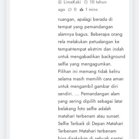
LimaKaki
10 tahun
ago
0
1 mins
ruangan, apalagi berada di
tempat yang pemandangan
alamnya bagus. Beberapa orang
rela melakukan petualangan ke
tempat-tempat ekstrim dan indah
untuk mengabadikan background
selfie yang mengagumkan.
Pilihan ini memang tidak keliru
selama masih memilih cara aman
untuk mengambil gambar diri
sendiri. ... Pemandangan alam
yang sering dipilih sebagai latar
belakang foto selfie adalah
matahari terbenam atau sunset.
Selfie Terbaik di Depan Matahari
Terbenam Matahari terbenam
bisa disaksikan di sebuah pantai