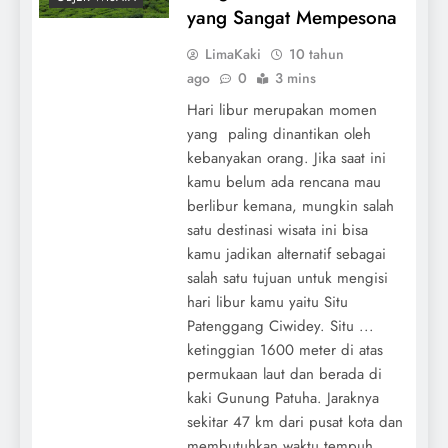
yang Sangat Mempesona
LimaKaki
10 tahun
ago
0
3 mins
Hari libur merupakan momen
yang paling dinantikan oleh
kebanyakan orang. Jika saat ini
kamu belum ada rencana mau
berlibur kemana, mungkin salah
satu destinasi wisata ini bisa
kamu jadikan alternatif sebagai
salah satu tujuan untuk mengisi
hari libur kamu yaitu Situ
Patenggang Ciwidey. Situ ...
ketinggian 1600 meter di atas
permukaan laut dan berada di
kaki Gunung Patuha. Jaraknya
sekitar 47 km dari pusat kota dan
membutuhkan waktu tempuh