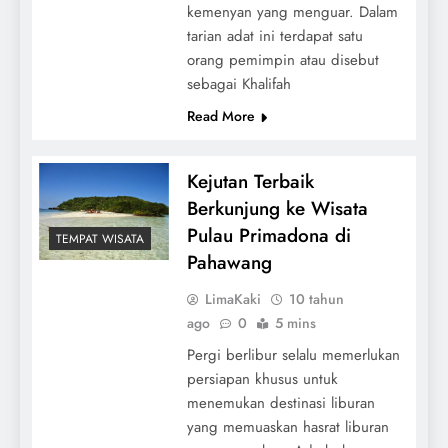
kemenyan yang menguar. Dalam
tarian adat ini terdapat satu
orang pemimpin atau disebut
sebagai Khalifah
Read More
Kejutan Terbaik
Berkunjung ke Wisata
Pulau Primadona di
TEMPAT WISATA
Pahawang
LimaKaki
10 tahun
ago
0
5 mins
Pergi berlibur selalu memerlukan
persiapan khusus untuk
menemukan destinasi liburan
yang memuaskan hasrat liburan