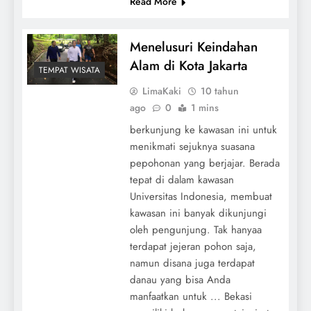
Read More
Menelusuri Keindahan
Alam di Kota Jakarta
TEMPAT WISATA
LimaKaki
10 tahun
ago
0
1 mins
berkunjung ke kawasan ini untuk
menikmati sejuknya suasana
pepohonan yang berjajar. Berada
tepat di dalam kawasan
Universitas Indonesia, membuat
kawasan ini banyak dikunjungi
oleh pengunjung. Tak hanyaa
terdapat jejeran pohon saja,
namun disana juga terdapat
danau yang bisa Anda
manfaatkan untuk ... Bekasi