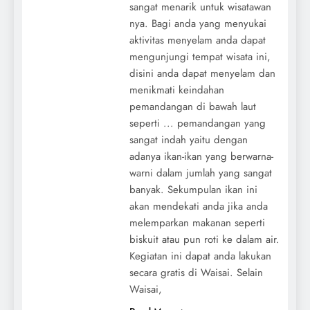
sangat menarik untuk wisatawan
nya. Bagi anda yang menyukai
aktivitas menyelam anda dapat
mengunjungi tempat wisata ini,
disini anda dapat menyelam dan
menikmati keindahan
pemandangan di bawah laut
seperti ... pemandangan yang
sangat indah yaitu dengan
adanya ikan-ikan yang berwarna-
warni dalam jumlah yang sangat
banyak. Sekumpulan ikan ini
akan mendekati anda jika anda
melemparkan makanan seperti
biskuit atau pun roti ke dalam air.
Kegiatan ini dapat anda lakukan
secara gratis di Waisai. Selain
Waisai,