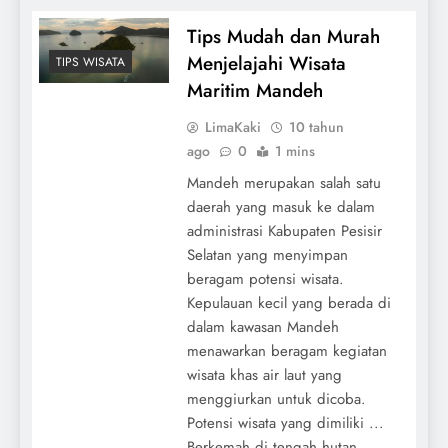
Tips Mudah dan Murah
Menjelajahi Wisata
TIPS WISATA
Maritim Mandeh
LimaKaki
10 tahun
ago
0
1 mins
Mandeh merupakan salah satu
daerah yang masuk ke dalam
administrasi Kabupaten Pesisir
Selatan yang menyimpan
beragam potensi wisata.
Kepulauan kecil yang berada di
dalam kawasan Mandeh
menawarkan beragam kegiatan
wisata khas air laut yang
menggiurkan untuk dicoba.
Potensi wisata yang dimiliki ...
Berkemah di tengah hutan