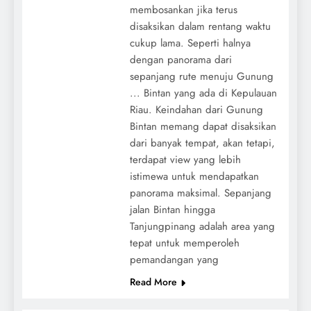
membosankan jika terus
disaksikan dalam rentang waktu
cukup lama. Seperti halnya
dengan panorama dari
sepanjang rute menuju Gunung
... Bintan yang ada di Kepulauan
Riau. Keindahan dari Gunung
Bintan memang dapat disaksikan
dari banyak tempat, akan tetapi,
terdapat view yang lebih
istimewa untuk mendapatkan
panorama maksimal. Sepanjang
jalan Bintan hingga
Tanjungpinang adalah area yang
tepat untuk memperoleh
pemandangan yang
Read More