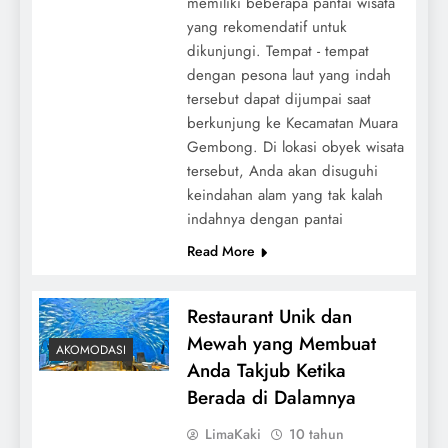
memiliki beberapa pantai wisata
yang rekomendatif untuk
dikunjungi. Tempat - tempat
dengan pesona laut yang indah
tersebut dapat dijumpai saat
berkunjung ke Kecamatan Muara
Gembong. Di lokasi obyek wisata
tersebut, Anda akan disuguhi
keindahan alam yang tak kalah
indahnya dengan pantai
Read More
Restaurant Unik dan
Mewah yang Membuat
AKOMODASI
Anda Takjub Ketika
Berada di Dalamnya
LimaKaki
10 tahun