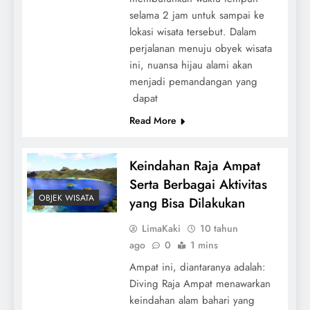
selama 2 jam untuk sampai ke
lokasi wisata tersebut. Dalam
perjalanan menuju obyek wisata
ini, nuansa hijau alami akan
menjadi pemandangan yang
dapat
Read More
Keindahan Raja Ampat
Serta Berbagai Aktivitas
OBJEK WISATA
yang Bisa Dilakukan
LimaKaki
10 tahun
ago
0
1 mins
Ampat ini, diantaranya adalah:
Diving Raja Ampat menawarkan
keindahan alam bahari yang