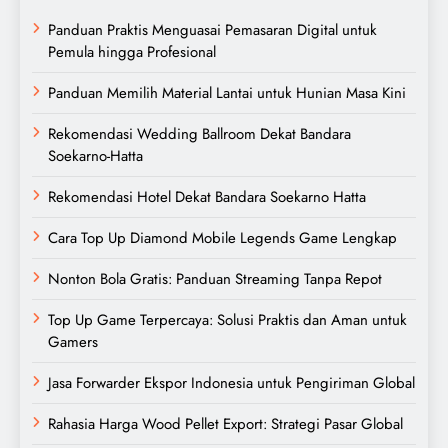
Panduan Praktis Menguasai Pemasaran Digital untuk
Pemula hingga Profesional
Panduan Memilih Material Lantai untuk Hunian Masa Kini
Rekomendasi Wedding Ballroom Dekat Bandara
Soekarno-Hatta
Rekomendasi Hotel Dekat Bandara Soekarno Hatta
Cara Top Up Diamond Mobile Legends Game Lengkap
Nonton Bola Gratis: Panduan Streaming Tanpa Repot
Top Up Game Terpercaya: Solusi Praktis dan Aman untuk
Gamers
Jasa Forwarder Ekspor Indonesia untuk Pengiriman Global
Rahasia Harga Wood Pellet Export: Strategi Pasar Global