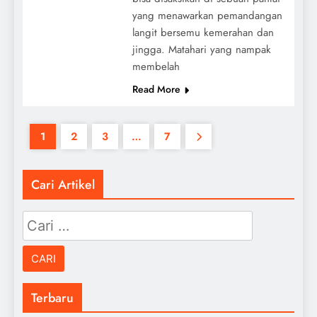
yang menawarkan pemandangan
langit bersemu kemerahan dan
jingga. Matahari yang nampak
membelah
Read More
1
2
3
…
7
Cari Artikel
Cari
untuk:
Terbaru