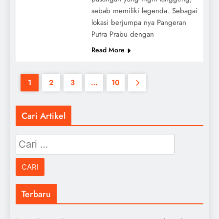
sebab memiliki legenda. Sebagai
lokasi berjumpa nya Pangeran
Putra Prabu dengan
Read More
1
2
3
…
10
Cari Artikel
Cari
untuk:
Terbaru