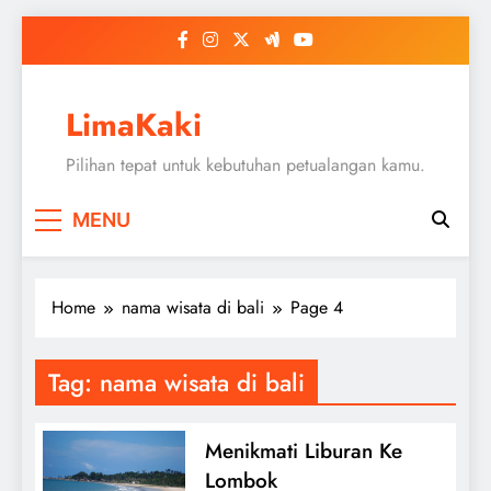
Skip
to
content
LimaKaki
Pilihan tepat untuk kebutuhan petualangan kamu.
MENU
Home
nama wisata di bali
Page 4
Tag:
nama wisata di bali
Menikmati Liburan Ke
Lombok