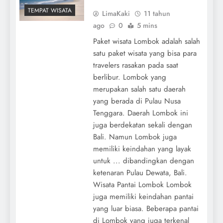
TEMPAT WISATA
LimaKaki
11 tahun
ago
0
5 mins
Paket wisata Lombok adalah salah
satu paket wisata yang bisa para
travelers rasakan pada saat
berlibur. Lombok yang
merupakan salah satu daerah
yang berada di Pulau Nusa
Tenggara. Daerah Lombok ini
juga berdekatan sekali dengan
Bali. Namun Lombok juga
memiliki keindahan yang layak
untuk ... dibandingkan dengan
ketenaran Pulau Dewata, Bali.
Wisata Pantai Lombok Lombok
juga memiliki keindahan pantai
yang luar biasa. Beberapa pantai
di Lombok yang juga terkenal