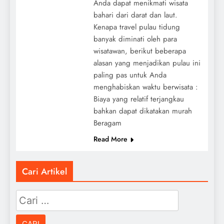
Anda dapat menikmati wisata
bahari dari darat dan laut.
Kenapa travel pulau tidung
banyak diminati oleh para
wisatawan, berikut beberapa
alasan yang menjadikan pulau ini
paling pas untuk Anda
menghabiskan waktu berwisata :
Biaya yang relatif terjangkau
bahkan dapat dikatakan murah
Beragam
Read More
Cari Artikel
Cari
untuk: