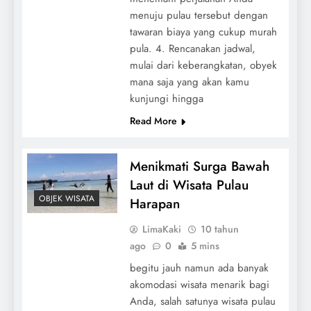
menuju pulau tersebut dengan
tawaran biaya yang cukup murah
pula. 4. Rencanakan jadwal,
mulai dari keberangkatan, obyek
mana saja yang akan kamu
kunjungi hingga
Read More
Menikmati Surga Bawah
Laut di Wisata Pulau
OBJEK WISATA
Harapan
LimaKaki
10 tahun
ago
0
5 mins
begitu jauh namun ada banyak
akomodasi wisata menarik bagi
Anda, salah satunya wisata pulau