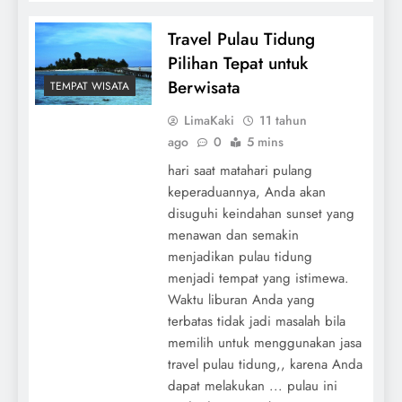
Travel Pulau Tidung
Pilihan Tepat untuk
Berwisata
TEMPAT WISATA
LimaKaki
11 tahun
ago
0
5 mins
hari saat matahari pulang
keperaduannya, Anda akan
disuguhi keindahan sunset yang
menawan dan semakin
menjadikan pulau tidung
menjadi tempat yang istimewa.
Waktu liburan Anda yang
terbatas tidak jadi masalah bila
memilih untuk menggunakan jasa
travel pulau tidung,, karena Anda
dapat melakukan ... pulau ini