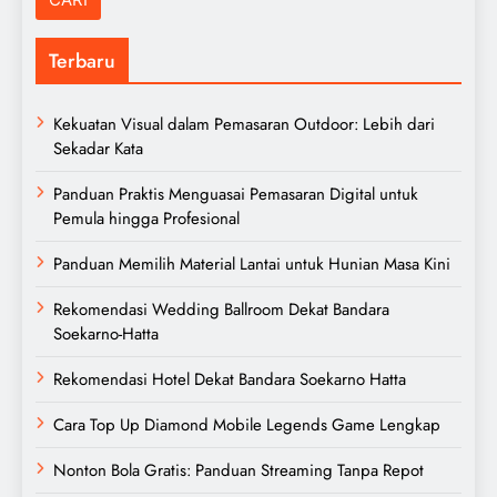
Terbaru
Kekuatan Visual dalam Pemasaran Outdoor: Lebih dari
Sekadar Kata
Panduan Praktis Menguasai Pemasaran Digital untuk
Pemula hingga Profesional
Panduan Memilih Material Lantai untuk Hunian Masa Kini
Rekomendasi Wedding Ballroom Dekat Bandara
Soekarno-Hatta
Rekomendasi Hotel Dekat Bandara Soekarno Hatta
Cara Top Up Diamond Mobile Legends Game Lengkap
Nonton Bola Gratis: Panduan Streaming Tanpa Repot