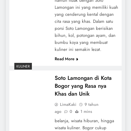
namun tidak dengan Soto
Lamongan ini yang memiliki kuah
yang cenderung kental dengan
cita rasa yang khas. Dalam satu
porsi Soto Lamongan berisikan
bihun, kol, potongan ayam, dan
bumbu koya yang membuat
kuliner ini semakin lezat.
Read More
KULINER
Soto Lamongan di Kota
Bogor yang Rasa nya
Khas dan Unik
LimaKaki
9 tahun
ago
0
1 mins
belanja, wisata hiburan, hingga
wisata kuliner. Bogor cukup