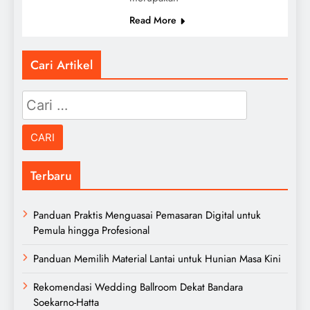
Read More
Cari Artikel
Cari
untuk:
Terbaru
Panduan Praktis Menguasai Pemasaran Digital untuk
Pemula hingga Profesional
Panduan Memilih Material Lantai untuk Hunian Masa Kini
Rekomendasi Wedding Ballroom Dekat Bandara
Soekarno-Hatta