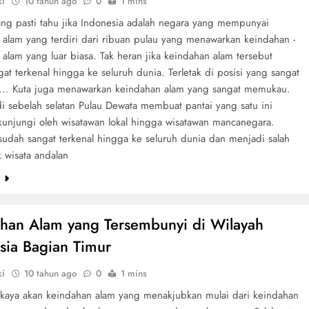
ki
10 tahun ago
0
1 mins
ng pasti tahu jika Indonesia adalah negara yang mempunyai
 alam yang terdiri dari ribuan pulau yang menawarkan keindahan -
alam yang luar biasa. Tak heran jika keindahan alam tersebut
at terkenal hingga ke seluruh dunia. Terletak di posisi yang sangat
 ... Kuta juga menawarkan keindahan alam yang sangat memukau.
di sebelah selatan Pulau Dewata membuat pantai yang satu ini
kunjungi oleh wisatawan lokal hingga wisatawan mancanegara.
 sudah sangat terkenal hingga ke seluruh dunia dan menjadi salah
 wisata andalan
e
han Alam yang Tersembunyi di Wilayah
sia Bagian Timur
ki
10 tahun ago
0
1 mins
 kaya akan keindahan alam yang menakjubkan mulai dari keindahan