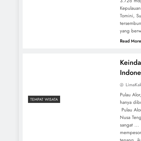
3.726 mdp
Kepulauan
Tomini, S
tersembun
yang berw
Read Mor
Keind
Indone
LimaKa
Pulau Alo
TEMPAT WISATA
hanya dib
Pulau Alo
Nusa Teng
sangat ..
mempesona
tenang, i