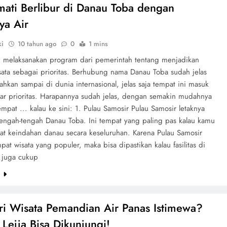
ati Berlibur di Danau Toba dengan
ya Air
ki
10 tahun ago
0
1 mins
melaksanakan program dari pemerintah tentang menjadikan
sata sebagai prioritas. Berhubung nama Danau Toba sudah jelas
ahkan sampai di dunia internasional, jelas saja tempat ini masuk
tar prioritas. Harapannya sudah jelas, dengan semakin mudahnya
empat ... kalau ke sini: 1. Pulau Samosir Pulau Samosir letaknya
 tengah-tengah Danau Toba. Ini tempat yang paling pas kalau kamu
at keindahan danau secara keseluruhan. Karena Pulau Samosir
pat wisata yang populer, maka bisa dipastikan kalau fasilitas di
i juga cukup
e
i Wisata Pemandian Air Panas Istimewa?
 Lejja Bisa Dikunjungi!