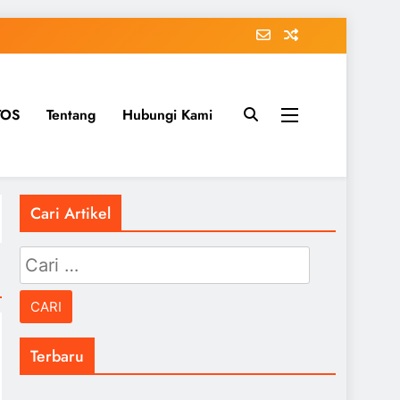
TOS
Tentang
Hubungi Kami
Cari Artikel
Cari
untuk:
Terbaru