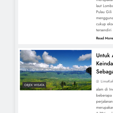
laut Lomb
Pulau Gil
menggunak
cukup eks
tersendiri
Read Mor
Untuk 
Keinda
Sebaga
LimaKa
OBJEK WISATA
alam di In
beberapa 
perjalana
merupakan