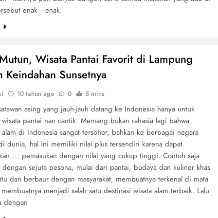
rsebut enak -- enak.
e
 Mutun, Wisata Pantai Favorit di Lampung
 Keindahan Sunsetnya
ki
10 tahun ago
0
5 mins
satawan asing yang jauh-jauh datang ke Indonesia hanya untuk
 wisata pantai nan cantik. Memang bukan rahasia lagi bahwa
 alam di Indonesia sangat tersohor, bahkan ke berbagai negara
i dunia, hal ini memiliki nilai plus tersendiri karena dapat
kan ... pemasukan dengan nilai yang cukup tinggi. Contoh saja
u dengan sejuta pesona, mulai dari pantai, budaya dan kuliner khas
atu dan berbaur dengan masyarakat, membuatnya terkenal di mata
membuatnya menjadi salah satu destinasi wisata alam terbaik. Lalu
a dengan