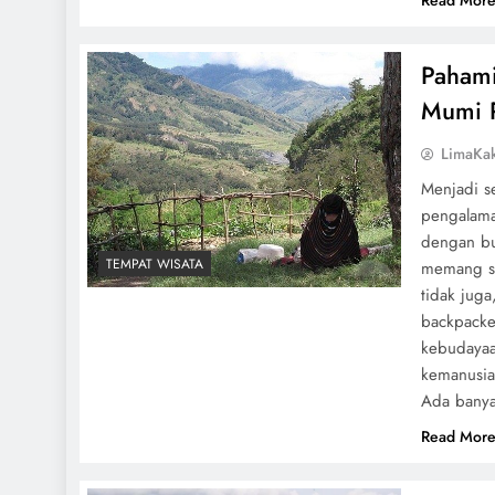
Read Mor
Pahami
Mumi R
LimaKa
Menjadi s
pengalaman
dengan bu
TEMPAT WISATA
memang se
tidak juga
backpacke
kebudayaa
kemanusia
Ada banya
Read Mor