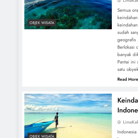
LimaKa
Semua ora
keindahan
OBJEK WISATA
keindahan 
sudah sang
geografis
Berlokasi 
banyak di
Pantai ini
satu obyek
Read Mor
Keinda
Indone
LimaKa
Indonesia
OBJEK WISATA