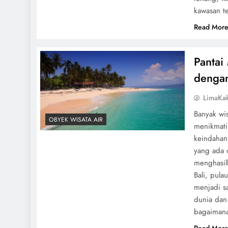
kawasan te
Read Mor
Pantai
dengan
LimaKa
Banyak wi
OBYEK WISATA AIR
menikmati
keindahan
yang ada d
menghasil
Bali, pula
menjadi s
dunia dan 
bagaiman