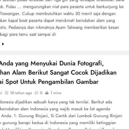
ok. Pulau ... mengurungkan niat para peserta untuk berkunjung ke
i Trawangan. Cukup membutuhkan waktu 30 menit saja dengan
an kapal boat peserta dapat menikmati keindahan alam yang
otis. Pedasnya dan nikmatnya Ayam Taliwang memberikan kesan
 bagi para tamu saat sampai di
e
Anda yang Menyukai Dunia Fotografi,
han Alam Berikut Sangat Cocok Dijadikan
i Spot Untuk Pengambilan Gambar
ki
10 tahun ago
0
1 mins
donesia dijadikan sebuah karya yang tak ternilai. Berikut ada
keindahan alam Indonesia yang wajib masuk ke list agenda
n Anda. 1. Gunung Rinjani, Si Cantik dari Lombok Gunung Rinjani
 gunung berapi kedua di Indonesia yang memiliki ketinggian