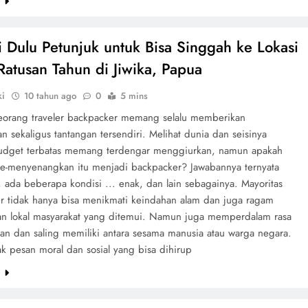
e
 Dulu Petunjuk untuk Bisa Singgah ke Lokasi
atusan Tahun di Jiwika, Papua
ki
10 tahun ago
0
5 mins
eorang traveler backpacker memang selalu memberikan
 sekaligus tantangan tersendiri. Melihat dunia dan seisinya
dget terbatas memang terdengar menggiurkan, namun apakah
-menyenangkan itu menjadi backpacker? Jawabannya ternyata
, ada beberapa kondisi ... enak, dan lain sebagainya. Mayoritas
r tidak hanya bisa menikmati keindahan alam dan juga ragam
n lokal masyarakat yang ditemui. Namun juga memperdalam rasa
an dan saling memiliki antara sesama manusia atau warga negara.
k pesan moral dan sosial yang bisa dihirup
e