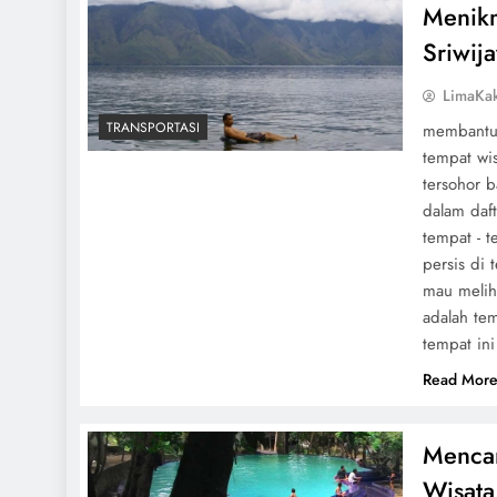
Menikm
Sriwija
LimaKa
TRANSPORTASI
membantu 
tempat wi
tersohor b
dalam daf
tempat - t
persis di
mau melih
adalah tem
tempat in
Read Mor
Mencar
Wisata