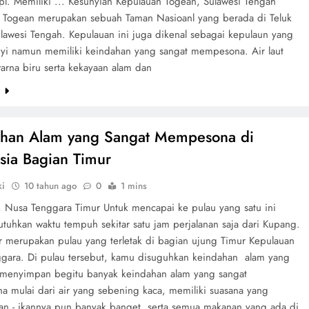
l. Memiliki ... Kesunyian Kepulauan Togean, Sulawesi Tengah
 Togean merupakan sebuah Taman Nasioanl yang berada di Teluk
ulawesi Tengah. Kepulauan ini juga dikenal sebagai kepulaun yang
yi namun memiliki keindahan yang sangat mempesona. Air laut
arna biru serta kekayaan alam dan
e
ahan Alam yang Sangat Mempesona di
sia Bagian Timur
ki
10 tahun ago
0
1 mins
r, Nusa Tenggara Timur Untuk mencapai ke pulau yang satu ini
utuhkan waktu tempuh sekitar satu jam perjalanan saja dari Kupang.
r merupakan pulau yang terletak di bagian ujung Timur Kepulauan
gara. Di pulau tersebut, kamu disuguhkan keindahan alam yang
. menyimpan begitu banyak keindahan alam yang sangat
 mulai dari air yang sebening kaca, memiliki suasana yang
kan - ikannya pun banyak banget, serta semua makanan yang ada di