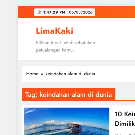
Skip
1:47:30 PM
05/08/2026
to
content
LimaKaki
Pilihan tepat untuk kebutuhan
petualangan kamu.
Home
keindahan alam di dunia
Tag:
keindahan alam di dunia
10 Kei
Dimili