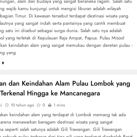
unungan, alam dan budaya yang sangat beraneka ragam. Salah satu
ang wajib kamu kunjungi untuk mengisi liburan adalah wilayah
bagian Timur. Di kawasan tersebut terdapat destinasi wisata yang
 lautnya yang sangat indah serta pantainya yang cantik membuat
g satu ini disebut sebagai surga dunia. Salah satu nya adalah
ol yang terletak di Kepulauan Raja Ampat, Papua. Pulau Misool
an keindahan alam yang sangat memukau dengan deretan pulau -
ang yang
e
an dan Keindahan Alam Pulau Lombok yang
Terkenal Hingga ke Mancanegara
ki
10 tahun ago
0
1 mins
kan keindahan alam yang terdapat di Lombok memang tak ada
karena menawarkan beragam destinasi wisata yang sangat
 seperti salah satunya adalah Gili Trawangan. Gili Trawangan
sebuah pulau terbesar dari tiga gili yang terdapat disebelah Barat