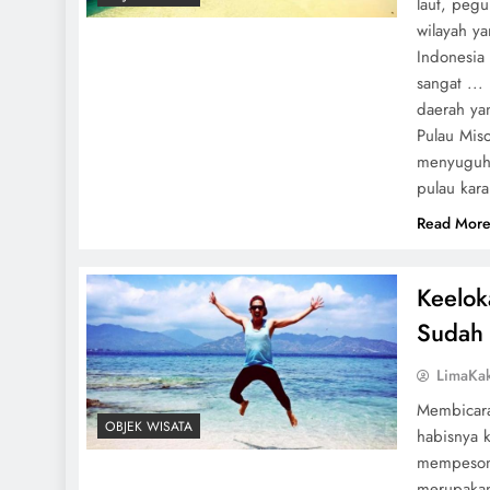
laut, peg
wilayah y
Indonesia 
sangat ...
daerah yan
Pulau Miso
menyuguhk
pulau kar
Read Mor
Keelok
Sudah 
LimaKa
Membicara
OBJEK WISATA
habisnya 
mempesona
merupakan 